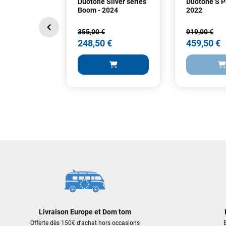
Duotone Silver series
Duotone S P
Boom - 2024
2022
355,00 €
919,00 €
248,50 €
459,50 €
355,00 €
919,00 €
248,50 €
459,50 €
AJOUTER AU PANIER
AJOUT
Livraison Europe et Dom tom
Offerte dès 150€ d'achat hors occasions
E