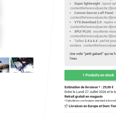
Super lightweight
: layout op
:contentReference[oaicite:2]{in
Convex Dacron Luff Panel
: 
:contentReference[oaicite:3]{in
VTS Downhaul 2.0
: repère v
:contentReference[oaicite:4]{in
XPLY PLUS
: excellente rési
:contentReference[oaicite:5]{in
Tailles
2.4 à 4.4
: parfait pou
ventées. :contentReference[oaic
Une voile “petit gabarit” qui ne f
l’eau.
1 Produits en stock
Estimation de livraison * : 29,00 €
Entre le Lundi 27 Juillet 2026 et le 
Retrait gratuit en magasin
* Calculée sur une livraison standard à domici
📦
Livraison en Europe et Dom-To