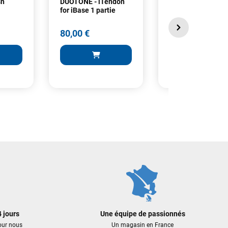
sh
DUOTONE - iTendon
DUOTONE - plaqu
for iBase 1 partie
iBase + iTendon 2
parties
80,00 €
115,00 €
80,00 €
115,00 €
 AU PANIER
AJOUTER AU PANIER
AJOUTER A
 jours
Une équipe de passionnés
our nous
Un magasin en France