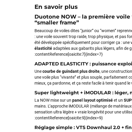
En savoir plus
Duotone NOW – la première voile 
“smaller frame”
Beaucoup de voiles dites “junior” ou “women” reprenne
: une voile souvent trop raide, trop physique, et pas f
été développée spécifiquement pour corriger ça : une 
élasticité
adaptées aux gabarits plus légers, afin de ga
:contentReference[oaicite:7]{index=7}
ADAPTED ELASTICITY : puissance exploi
Une
courbe de guindant plus droite
, une constructio
une voile plus “vivante” et plus souple, parfaitement 
mieux, ça pardonne, et ça reste facile à tenir quand l
Super lightweight + iMODULAR : léger, m
La NOW mise sur un
panel layout optimisé
et un
SUP
mains. L’approche iMODULAR (mélange de matériaux i
sensation ultra légère + vraie longévité pour une utilis
:contentReference[oaicite:9]{index=9}
Réglage simple : VTS Downhaul 2.0 + fini