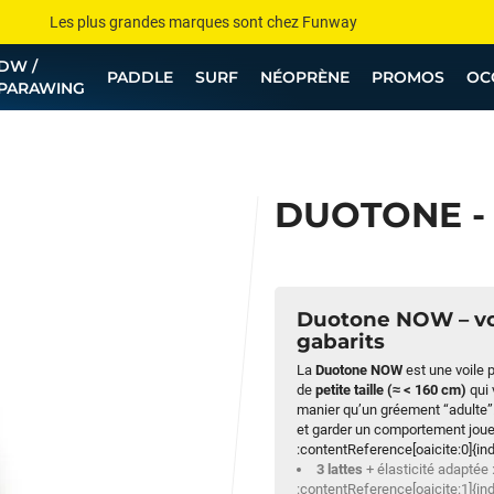
Les plus grandes marques sont chez Funway
DW /
Jusqu’à -75% de remise sur le windsurf, wingfoil, etc...
PADDLE
SURF
NÉOPRÈNE
PROMOS
OC
PARAWING
💰 Meilleur prix garanti — Moins cher ailleurs ? On s’aligne !
Besoin de conseils de pro ? Appelle nous !
DUOTONE - 
Duotone NOW – voi
gabarits
La
Duotone NOW
est une voile 
de
petite taille (≈ < 160 cm)
qui 
manier qu’un gréement “adulte”. S
et garder un comportement joueu
:contentReference[oaicite:0]{in
3 lattes
+ élasticité adaptée :
:contentReference[oaicite:1]{in