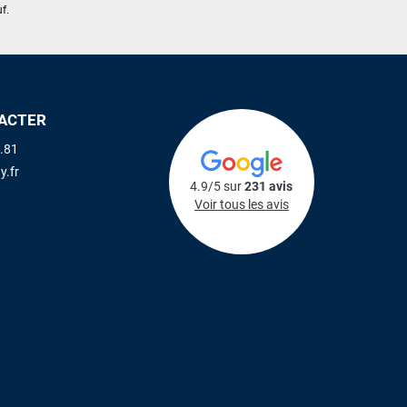
f.
ACTER
.81
y.fr
4.9/5 sur
231 avis
Voir tous les avis