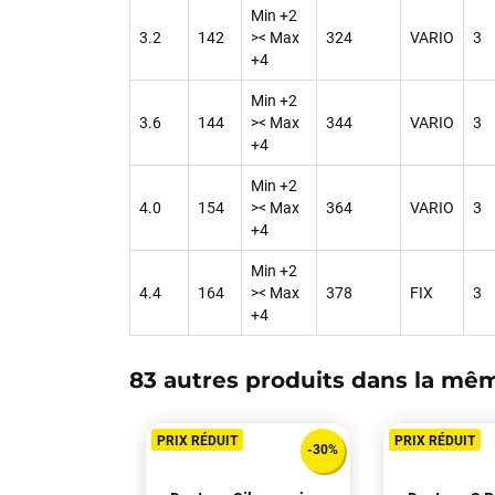
Min +2
3.2
142
>< Max
324
VARIO
3
+4
Min +2
3.6
144
>< Max
344
VARIO
3
+4
Min +2
4.0
154
>< Max
364
VARIO
3
+4
Min +2
4.4
164
>< Max
378
FIX
3
+4
83 autres produits dans la mêm
PRIX RÉDUIT
PRIX RÉDUIT
-30%