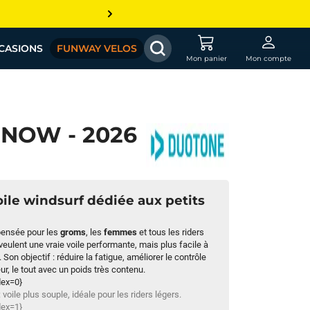
CASIONS
FUNWAY VELOS
Mon panier
Mon compte
NOW - 2026
le windsurf dédiée aux petits
pensée pour les
groms
, les
femmes
et tous les riders
veulent une vraie voile performante, mais plus facile à
on objectif : réduire la fatigue, améliorer le contrôle
r, le tout avec un poids très contenu.
dex=0}
 voile plus souple, idéale pour les riders légers.
dex=1}