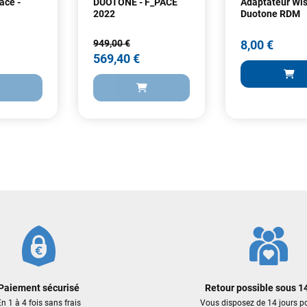
ace -
DUOTONE - F_PACE
Adaptateur Wi
2022
Duotone RDM
949,00 €
8,00 €
569,40 €
8,00 €
949,00 €
569,40 €
AJOUTER
ER AU PANIER
AJOUTER AU PANIER
Paiement sécurisé
Retour possible sous 14
n 1 à 4 fois sans frais
Vous disposez de 14 jours p