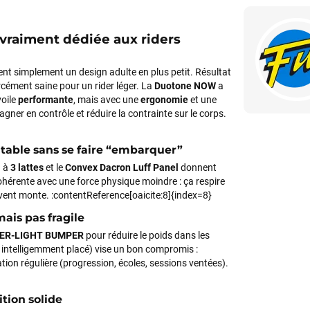
vraiment dédiée aux riders
nt simplement un design adulte en plus petit. Résultat
orcément saine pour un rider léger. La
Duotone NOW
a
voile
performante
, mais avec une
ergonomie
et une
gner en contrôle et réduire la contrainte sur le corps.
table sans se faire “embarquer”
n à
3 lattes
et le
Convex Dacron Luff Panel
donnent
cohérente avec une force physique moindre : ça respire
e vent monte. :contentReference[oaicite:8]{index=8}
ais pas fragile
ER-LIGHT BUMPER
pour réduire le poids dans les
ntelligemment placé) vise un bon compromis :
ation régulière (progression, écoles, sessions ventées).
tion solide