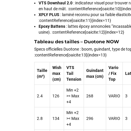
VTS Downhaul 2.0
: indicateur visuel pour trouver 
en haut de mât. :contentReference[oaicite:10]{ind
XPLY PLUS
: laminé reconnu pour sa faible élastici
:contentReference[oaicite:11]{index=11}
Epoxy Battens
: lattes époxy annoncées “incassabl
usine). :contentReference[oaicite:12]{index=12}
Tableau des tailles – Duotone NOW
Specs officielles Duotone : boom, guindant, type de 
:contentReference[oaicite:13]{index=13}
Wish
VTS
Vario
Taille
Guindant
max
Tail
/ Fix
La
(m²)
max (cm)
(cm)
Tension
Top
Min +2
2.4
126
>< Max
268
VARIO
3
+4
Min +2
2.8
134
>< Max
296
VARIO
3
+4