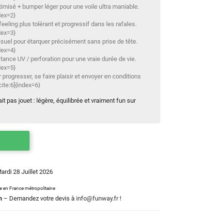
timisé + bumper léger pour une voile ultra maniable.
dex=2}
feeling plus tolérant et progressif dans les rafales.
dex=3}
isuel pour étarquer précisément sans prise de tête.
dex=4}
stance UV / perforation pour une vraie durée de vie.
dex=5}
r progresser, se faire plaisir et envoyer en conditions
ite:6]{index=6}
ait pas jouet : légère, équilibrée et vraiment fun sur
Mardi 28 Juillet 2026
le en France métropolitaine
m
– Demandez votre devis à
info@funway.fr
!