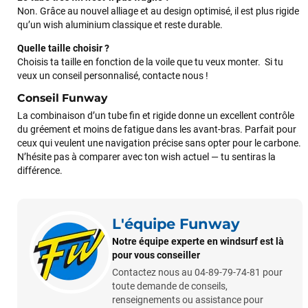
Cela faisait 6 mois que je galérais à remplacer ma board eux
Non. Grâce au nouvel alliage et au design optimisé, il est plus rigide
m'ont trouvé une pépite à laquelle je n'aurais jamais pensé !
qu’un wish aluminium classique et reste durable.
Excellent conseil excellent prix et en plus super sympas. Merci
encore pour cette severne dyno !
Quelle taille choisir ?
Choisis ta taille en fonction de la voile que tu veux monter. Si tu
veux un conseil personnalisé, contacte nous !
Maronui RICHMOND
il y a 3 mois
Conseil Funway
J'ai acheté une voile d'occasion depuis Tahiti. Super service.
La combinaison d’un tube fin et rigide donne un excellent contrôle
L'envoi a été rapide. La voile est arrivée en super état.
du gréement et moins de fatigue dans les avant-bras. Parfait pour
Mauruuru roa.
ceux qui veulent une navigation précise sans opter pour le carbone.
N’hésite pas à comparer avec ton wish actuel — tu sentiras la
différence.
VOIR TOUS LES AVIS
LAISSER UN AVIS
L'équipe Funway
Notre équipe experte en windsurf est là
pour vous conseiller
Contactez nous au 04-89-79-74-81 pour
toute demande de conseils,
renseignements ou assistance pour