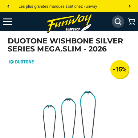
Les plus grandes marques sont chez Funway
Jusqu’à -75% de remise sur le windsurf, wingfoil, etc...
💰 Meilleur prix garanti — Moins cher ailleurs ? On s’aligne !
DUOTONE WISHBONE SILVER
Besoin de conseils de pro ? Appelle nous !
SERIES MEGA.SLIM - 2026
-15%