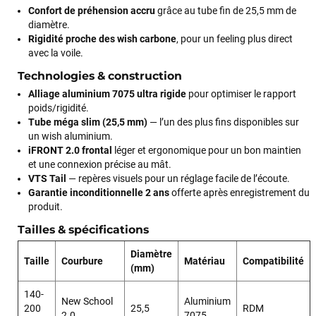
Confort de préhension accru
grâce au tube fin de 25,5 mm de
diamètre.
Rigidité proche des wish carbone
, pour un feeling plus direct
avec la voile.
Technologies & construction
Alliage aluminium 7075 ultra rigide
pour optimiser le rapport
poids/rigidité.
Tube méga slim (25,5 mm)
— l’un des plus fins disponibles sur
un wish aluminium.
iFRONT 2.0 frontal
léger et ergonomique pour un bon maintien
et une connexion précise au mât.
VTS Tail
— repères visuels pour un réglage facile de l’écoute.
Garantie inconditionnelle 2 ans
offerte après enregistrement du
produit.
Tailles & spécifications
Diamètre
Taille
Courbure
Matériau
Compatibilité
(mm)
140-
New School
Aluminium
200
25,5
RDM
2.0
7075