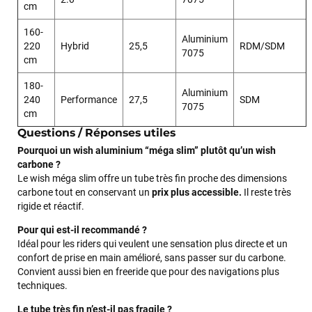
cm
160-
Aluminium
220
Hybrid
25,5
RDM/SDM
7075
cm
180-
Aluminium
240
Performance
27,5
SDM
7075
cm
François
il y a un mois
Questions / Réponses utiles
J’ai commandé un pack via leur site internet. À peine la
Pourquoi un wish aluminium “méga slim” plutôt qu’un wish
commande validée, le magasin m’a appelé pour confirmer
carbone ?
avec moi les caractéristiques des équipements, me conseiller
Le wish méga slim offre un tube très fin proche des dimensions
sur le matériel à choisir, et m’a même offert du matériel en
carbone tout en conservant un
prix plus accessible.
Il reste très
plus. Niveau réactivité, c’est au top : la commande est partie
rigide et réactif.
le lendemain, et j’ai bien reçu tout le matériel dans un colis
propre et soigné. Plus qu’à tester ça sur l’eau ! Je
Pour qui est-il recommandé ?
recommande vivement ce magasin pour son
Idéal pour les riders qui veulent une sensation plus directe et un
professionnalisme et sa réactivité.
confort de prise en main amélioré, sans passer sur du carbone.
Convient aussi bien en freeride que pour des navigations plus
techniques.
Sébastien BACHELIER
il y a un mois
Le tube très fin n’est-il pas fragile ?