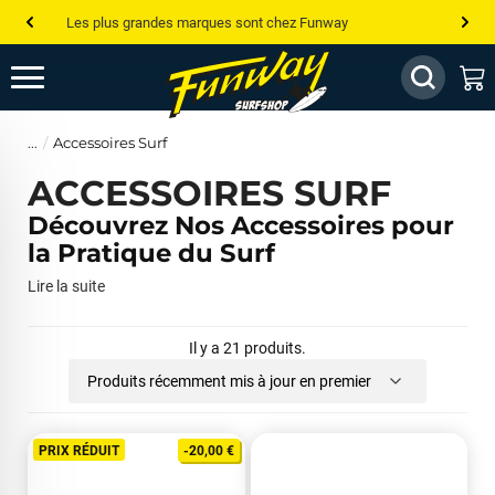
Les plus grandes marques sont chez Funway
Jusqu’à -75% de remise sur le windsurf, wingfoil, etc...
💰 Meilleur prix garanti — Moins cher ailleurs ? On s’aligne !
Accessoires Surf
Besoin de conseils de pro ? Appelle nous !
ACCESSOIRES SURF
Découvrez Nos Accessoires pour
la Pratique du Surf
Lire la suite
Il y a 21 produits.
Produits récemment mis à jour en premier
PRIX RÉDUIT
-20,00 €