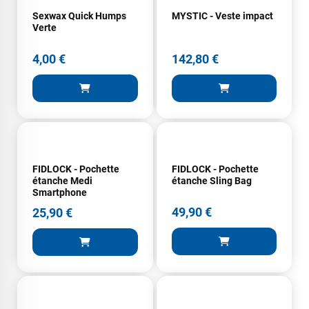
Sexwax Quick Humps
MYSTIC - Veste impact
Verte
4,00 €
142,80 €
FIDLOCK - Pochette
FIDLOCK - Pochette
étanche Medi
étanche Sling Bag
Smartphone
49,90 €
25,90 €
François
il y a un mois
J’ai commandé un pack via leur site internet. À peine la