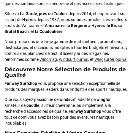
que des combinaisons en néoprène et des accessoires techniques.
J'ai acheté une voile d'occasion depuis Tahiti. Super service.
L'envoi a été rapide. La voile est arrivée en super état.
Situés à
La Garde, près de Toulon
, depuis 2014, et auparavant sur
Mauruuru roa.
le port de
Hyères
depuis 1987, nous sommes proches des meilleurs
spots du Var comme
l'Almanarre
,
la Bergerie à Hyères
,
le Brusc
,
Brutal Beach
, et
la Coudoulière
.
VOIR TOUS LES AVIS
Nous proposons une large gamme de matériel neuf, promotions,
déstockages, et occasions, adaptés à tous les budgets et niveaux, y
compris des planches de test utilisées par des magazines
LAISSER UN AVIS
renommés comme
Windmag
,
Windsurfjournal
, et
Wingsurferjournal
.
Découvrez Notre Sélection de Produits de
Qualité
Funway Surfshop
vous propose une sélection exceptionnelle de
produits des marques leaders dans l'industrie des sports nautiques.
Que vous soyez passionné de
windsurf
, adepte de
wingfoil
,
amateur de
paddle
, surfeur chevronné, ou simplement à la
recherche d'accessoires de qualité,
Funway Surfshop
vous offre
tout ce dont vous avez besoin pour des aventures nautiques
inoubliables.