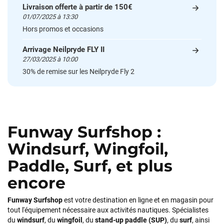
Livraison offerte à partir de 150€
01/07/2025 à 13:30
François
il y a un mois
Hors promos et occasions
J’ai commandé un pack via leur site internet. À peine la
commande validée, le magasin m’a appelé pour confirmer
Arrivage Neilpryde FLY II
avec moi les caractéristiques des équipements, me conseiller
27/03/2025 à 10:00
sur le matériel à choisir, et m’a même offert du matériel en
30% de remise sur les Neilpryde Fly 2
plus. Niveau réactivité, c’est au top : la commande est partie
le lendemain, et j’ai bien reçu tout le matériel dans un colis
propre et soigné. Plus qu’à tester ça sur l’eau ! Je
recommande vivement ce magasin pour son
professionnalisme et sa réactivité.
Funway Surfshop :
Sébastien BACHELIER
il y a un mois
Windsurf, Wingfoil,
Cela faisait 6 mois que je galérais à remplacer ma board eux
Paddle, Surf, et plus
m'ont trouvé une pépite à laquelle je n'aurais jamais pensé !
encore
Excellent conseil excellent prix et en plus super sympas. Merci
encore pour cette severne dyno !
Funway Surfshop
est votre destination en ligne et en magasin pour
tout l'équipement nécessaire aux activités nautiques. Spécialistes
Maronui RICHMOND
il y a 3 mois
du
windsurf
, du
wingfoil
, du
stand-up paddle (SUP)
, du
surf
, ainsi