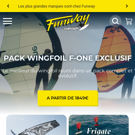
Les plus grandes marques sont chez Funway
Jusqu’à -75% de remise sur le windsurf, wingfoil, etc...
💰 Meilleur prix garanti — Moins cher ailleurs ? On s’aligne !
Besoin de conseils de pro ? Appelle nous !
PACK WINGFOIL F-ONE EXCLUSIF
Le meilleur du wingfoil réuni dans un pack complet et
évolutif.
A PARTIR DE 1849€