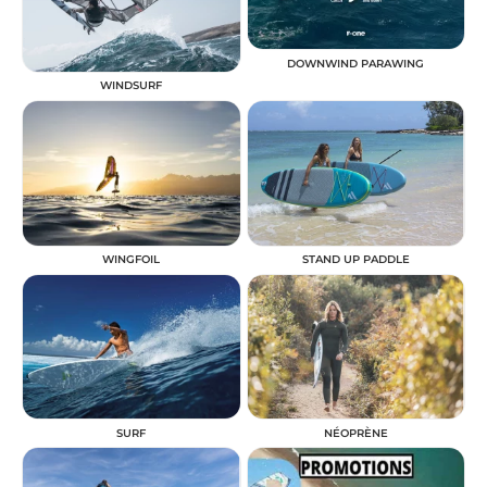
DOWNWIND PARAWING
WINDSURF
WINGFOIL
STAND UP PADDLE
SURF
NÉOPRÈNE