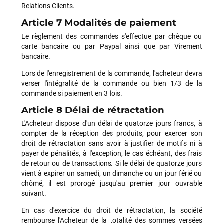
Relations Clients.
Article 7 Modalités de paiement
Le règlement des commandes s'effectue par chèque ou
carte bancaire ou par Paypal ainsi que par Virement
bancaire.
Lors de l'enregistrement de la commande, l'acheteur devra
verser l'intégralité de la commande ou bien 1/3 de la
commande si paiement en 3 fois.
Article 8 Délai de rétractation
L'Acheteur dispose d'un délai de quatorze jours francs, à
compter de la réception des produits, pour exercer son
droit de rétractation sans avoir à justifier de motifs ni à
payer de pénalités, à l'exception, le cas échéant, des frais
François
il y a un mois
de retour ou de transactions. Si le délai de quatorze jours
vient à expirer un samedi, un dimanche ou un jour férié ou
J’ai commandé un pack via leur site internet. À peine la
chômé, il est prorogé jusqu'au premier jour ouvrable
commande validée, le magasin m’a appelé pour confirmer
suivant.
avec moi les caractéristiques des équipements, me conseiller
sur le matériel à choisir, et m’a même offert du matériel en
En cas d'exercice du droit de rétractation, la société
plus. Niveau réactivité, c’est au top : la commande est partie
rembourse l'Acheteur de la totalité des sommes versées