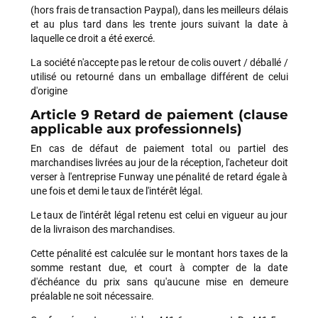
le lendemain, et j’ai bien reçu tout le matériel dans un colis
(hors frais de transaction Paypal), dans les meilleurs délais
propre et soigné. Plus qu’à tester ça sur l’eau ! Je
et au plus tard dans les trente jours suivant la date à
recommande vivement ce magasin pour son
laquelle ce droit a été exercé.
professionnalisme et sa réactivité.
La société n'accepte pas le retour de colis ouvert / déballé /
utilisé ou retourné dans un emballage différent de celui
Sébastien BACHELIER
il y a un mois
d'origine
Cela faisait 6 mois que je galérais à remplacer ma board eux
Article 9 Retard de paiement (clause
m'ont trouvé une pépite à laquelle je n'aurais jamais pensé !
applicable aux professionnels)
Excellent conseil excellent prix et en plus super sympas. Merci
En cas de défaut de paiement total ou partiel des
encore pour cette severne dyno !
marchandises livrées au jour de la réception, l'acheteur doit
verser à l'entreprise Funway une pénalité de retard égale à
une fois et demi le taux de l'intérêt légal.
Maronui RICHMOND
il y a 3 mois
Le taux de l'intérêt légal retenu est celui en vigueur au jour
J'ai acheté une voile d'occasion depuis Tahiti. Super service.
de la livraison des marchandises.
L'envoi a été rapide. La voile est arrivée en super état.
Mauruuru roa.
Cette pénalité est calculée sur le montant hors taxes de la
somme restant due, et court à compter de la date
d'échéance du prix sans qu'aucune mise en demeure
préalable ne soit nécessaire.
VOIR TOUS LES AVIS