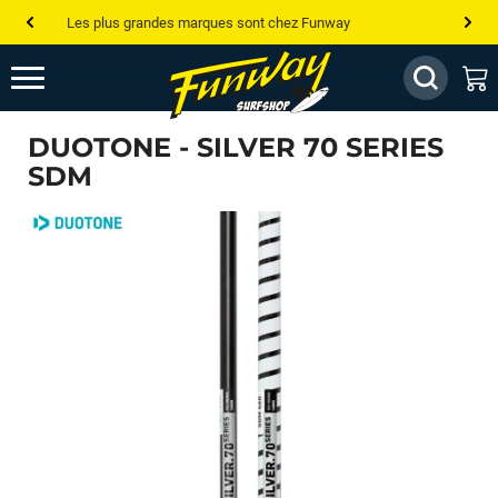
Les plus grandes marques sont chez Funway
Jusqu’à -75% de remise sur le windsurf, wingfoil, etc...
💰 Meilleur prix garanti — Moins cher ailleurs ? On s’aligne !
DUOTONE - SILVER 70 SERIES
Besoin de conseils de pro ? Appelle nous !
SDM