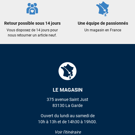
Maronui RICHMOND
il y a 3 mois
J'ai acheté une voile d'occasion depuis Tahiti. Super service.
Retour possible sous 14 jours
Une équipe de passionnés
L'envoi a été rapide. La voile est arrivée en super état.
Vous disposez de 14 jours pour
Un magasin en France
Mauruuru roa.
nous retourner un article neuf.
VOIR TOUS LES AVIS
LAISSER UN AVIS
LE MAGASIN
375 avenue Saint Just
83130 La Garde
Ouvert du lundi au samedi de
10h à 13h et de 14h30 à 19h00.
Voir l'itinéraire