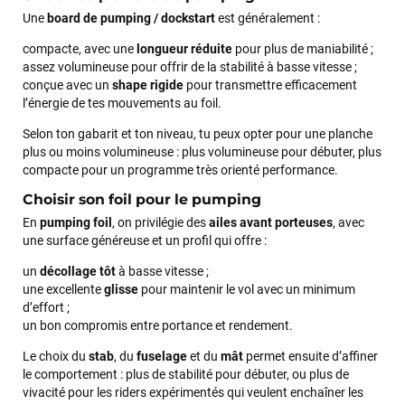
Une
board de pumping / dockstart
est généralement :
Maronui RICHMOND
il y a 3 mois
compacte, avec une
longueur réduite
pour plus de maniabilité ;
assez volumineuse pour offrir de la stabilité à basse vitesse ;
J'ai acheté une voile d'occasion depuis Tahiti. Super service.
conçue avec un
shape rigide
pour transmettre efficacement
L'envoi a été rapide. La voile est arrivée en super état.
l’énergie de tes mouvements au foil.
Mauruuru roa.
Selon ton gabarit et ton niveau, tu peux opter pour une planche
plus ou moins volumineuse : plus volumineuse pour débuter, plus
compacte pour un programme très orienté performance.
VOIR TOUS LES AVIS
Choisir son foil pour le pumping
En
pumping foil
, on privilégie des
ailes avant porteuses
, avec
LAISSER UN AVIS
une surface généreuse et un profil qui offre :
un
décollage tôt
à basse vitesse ;
une excellente
glisse
pour maintenir le vol avec un minimum
d’effort ;
un bon compromis entre portance et rendement.
Le choix du
stab
, du
fuselage
et du
mât
permet ensuite d’affiner
le comportement : plus de stabilité pour débuter, ou plus de
vivacité pour les riders expérimentés qui veulent enchaîner les