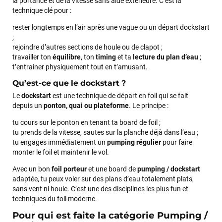
la portance et de la vitesse sans aide extérieure. C’est la
technique clé pour :
rester longtemps en l’air après une vague ou un départ dockstart
;
rejoindre d’autres sections de houle ou de clapot ;
travailler ton
équilibre
, ton
timing
et ta
lecture du plan d’eau
;
t’entrainer physiquement tout en t’amusant.
Qu’est-ce que le dockstart ?
Le
dockstart
est une technique de départ en foil qui se fait
depuis un
ponton, quai ou plateforme
. Le principe :
tu cours sur le ponton en tenant ta board de foil ;
tu prends de la vitesse, sautes sur la planche déjà dans l’eau ;
tu engages immédiatement un
pumping régulier
pour faire
monter le foil et maintenir le vol.
Avec un bon
foil porteur
et une board de
pumping / dockstart
adaptée, tu peux voler sur des plans d’eau totalement plats,
sans vent ni houle. C’est une des disciplines les plus fun et
techniques du foil moderne.
Pour qui est faite la catégorie Pumping /