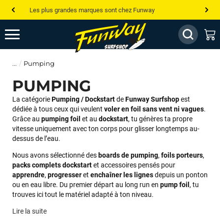
Les plus grandes marques sont chez Funway
Jusqu’à -75% de remise sur le windsurf, wingfoil, etc...
💰 Meilleur prix garanti — Moins cher ailleurs ? On s’aligne !
Pumping
Besoin de conseils de pro ? Appelle nous !
PUMPING
La catégorie
Pumping / Dockstart
de
Funway Surfshop
est
dédiée à tous ceux qui veulent
voler en foil sans vent ni vagues
.
Grâce au
pumping foil
et au
dockstart
, tu génères ta propre
vitesse uniquement avec ton corps pour glisser longtemps au-
dessus de l’eau.
Nous avons sélectionné des
boards de pumping
,
foils porteurs
,
packs complets dockstart
et accessoires pensés pour
apprendre
,
progresser
et
enchaîner les lignes
depuis un ponton
ou en eau libre. Du premier départ au long run en
pump foil
, tu
trouves ici tout le matériel adapté à ton niveau.
Lire la suite