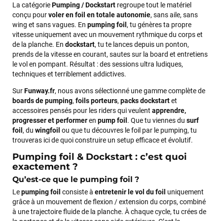
La catégorie
Pumping / Dockstart
regroupe tout le matériel
conçu pour
voler en foil en totale autonomie
, sans aile, sans
wing et sans vagues. En
pumping foil
, tu génères ta propre
vitesse uniquement avec un mouvement rythmique du corps et
de la planche. En
dockstart
, tu te lances depuis un ponton,
prends de la vitesse en courant, sautes sur la board et entretiens
le vol en pompant. Résultat : des sessions ultra ludiques,
techniques et terriblement addictives.
Sur
Funway.fr
, nous avons sélectionné une gamme complète de
boards de pumping
,
foils porteurs
,
packs dockstart
et
accessoires pensés pour les riders qui veulent
apprendre,
progresser et performer
en
pump foil
. Que tu viennes du
surf
foil
, du
wingfoil
ou que tu découvres le foil par le pumping, tu
trouveras ici de quoi construire un setup efficace et évolutif.
Pumping foil & Dockstart : c’est quoi
exactement ?
Qu’est-ce que le pumping foil ?
Le
pumping foil
consiste à
entretenir le vol du foil
uniquement
grâce à un mouvement de flexion / extension du corps, combiné
à une trajectoire fluide de la planche. À chaque cycle, tu crées de