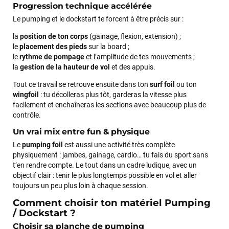
Progression technique accélérée
Le pumping et le dockstart te forcent à être précis sur :
la
position de ton corps
(gainage, flexion, extension) ;
le
placement des pieds
sur la board ;
François
il y a un mois
le
rythme de pompage
et l’amplitude de tes mouvements ;
J’ai commandé un pack via leur site internet. À peine la
la
gestion de la hauteur de vol
et des appuis.
commande validée, le magasin m’a appelé pour confirmer
Tout ce travail se retrouve ensuite dans ton
surf foil
ou ton
avec moi les caractéristiques des équipements, me conseiller
wingfoil
: tu décolleras plus tôt, garderas la vitesse plus
sur le matériel à choisir, et m’a même offert du matériel en
facilement et enchaîneras les sections avec beaucoup plus de
plus. Niveau réactivité, c’est au top : la commande est partie
contrôle.
le lendemain, et j’ai bien reçu tout le matériel dans un colis
propre et soigné. Plus qu’à tester ça sur l’eau ! Je
Un vrai mix entre fun & physique
recommande vivement ce magasin pour son
Le
pumping foil
est aussi une activité très complète
professionnalisme et sa réactivité.
physiquement : jambes, gainage, cardio… tu fais du sport sans
t’en rendre compte. Le tout dans un cadre ludique, avec un
objectif clair : tenir le plus longtemps possible en vol et aller
Sébastien BACHELIER
il y a un mois
toujours un peu plus loin à chaque session.
Cela faisait 6 mois que je galérais à remplacer ma board eux
Comment choisir ton matériel Pumping
m'ont trouvé une pépite à laquelle je n'aurais jamais pensé !
/ Dockstart ?
Excellent conseil excellent prix et en plus super sympas. Merci
encore pour cette severne dyno !
Choisir sa planche de pumping