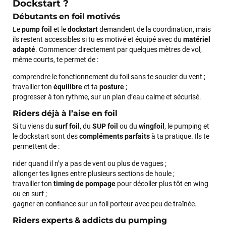
Dockstart ?
Débutants en foil motivés
Le
pump foil
et le
dockstart
demandent de la coordination, mais
ils restent accessibles si tu es motivé et équipé avec du
matériel
adapté
. Commencer directement par quelques mètres de vol,
même courts, te permet de :
comprendre le fonctionnement du foil sans te soucier du vent ;
travailler ton
équilibre
et ta
posture
;
progresser à ton rythme, sur un plan d’eau calme et sécurisé.
Riders déjà à l’aise en foil
Si tu viens du
surf foil
, du
SUP foil
ou du
wingfoil
, le pumping et
le dockstart sont des
compléments parfaits
à ta pratique. Ils te
permettent de :
rider quand il n’y a pas de vent ou plus de vagues ;
allonger tes lignes entre plusieurs sections de houle ;
travailler ton
timing de pompage
pour décoller plus tôt en wing
ou en surf ;
gagner en confiance sur un foil porteur avec peu de traînée.
Riders experts & addicts du pumping