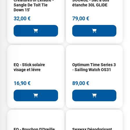
Creatures of Leisure -
SOORUZ - Sac à dos
Sangle De Toit Tie
étanche 30L GLIDE
Down 15'
79,00 €
32,00 €
EQ - Stick solaire
Optimum Time Series 3
visage et lévre
- Sailing Watch OS31
16,90 €
89,00 €
EQ - Bouchon D'Oreille
Sexwax Désodorisant