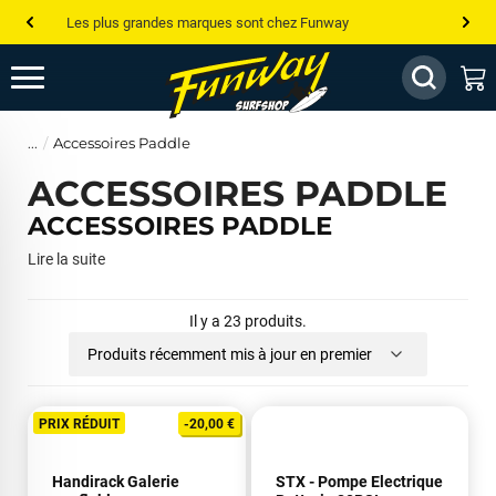
Les plus grandes marques sont chez Funway
Jusqu’à -75% de remise sur le windsurf, wingfoil, etc...
💰 Meilleur prix garanti — Moins cher ailleurs ? On s’aligne !
Accessoires Paddle
Besoin de conseils de pro ? Appelle nous !
ACCESSOIRES PADDLE
ACCESSOIRES PADDLE
Lire la suite
Il y a 23 produits.
Produits récemment mis à jour en premier
PRIX RÉDUIT
-20,00 €
Handirack Galerie
STX - Pompe Electrique