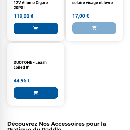
12V Allume Cigare
solaire visage et lévre
encore pour cette severne dyno !
20PSI
17,00 €
119,00 €
Maronui RICHMOND
il y a 3 mois
J'ai acheté une voile d'occasion depuis Tahiti. Super service.
L'envoi a été rapide. La voile est arrivée en super état.
Mauruuru roa.
DUOTONE - Leash
VOIR TOUS LES AVIS
coiled 8'
LAISSER UN AVIS
44,95 €
Découvrez Nos Accessoires pour la
Pratique du Paddle