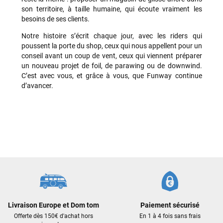
son territoire, à taille humaine, qui écoute vraiment les
besoins de ses clients.
Maronui RICHMOND
il y a 3 mois
Notre histoire s’écrit chaque jour, avec les riders qui
J'ai acheté une voile d'occasion depuis Tahiti. Super service.
poussent la porte du shop, ceux qui nous appellent pour un
L'envoi a été rapide. La voile est arrivée en super état.
conseil avant un coup de vent, ceux qui viennent préparer
Mauruuru roa.
un nouveau projet de foil, de parawing ou de downwind.
C’est avec vous, et grâce à vous, que Funway continue
d’avancer.
VOIR TOUS LES AVIS
LAISSER UN AVIS
Livraison Europe et Dom tom
Paiement sécurisé
Offerte dès 150€ d'achat hors
En 1 à 4 fois sans frais