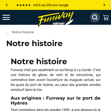
Les plus grandes marques sont chez Funway
Jusqu’à -75% de remise sur le windsurf, wingfoil, etc...
💰 Meilleur prix garanti — Moins cher ailleurs ? On s’aligne !
Notre histoire
Besoin de conseils de pro ? Appelle nous !
Notre histoire
Notre histoire
Funway n’est pas seulement un surfshop à La Garde. C’est
une histoire de glisse, de vent et de rencontres, qui
commence bien avant l’ouverture du magasin actuel, sur
les quais du port de Hyères, au cœur des grandes années
windsurf dans le Var.
Aux origines : Funway sur le port de
Hyères
Tout commence dans les années 1980, à une époque où la