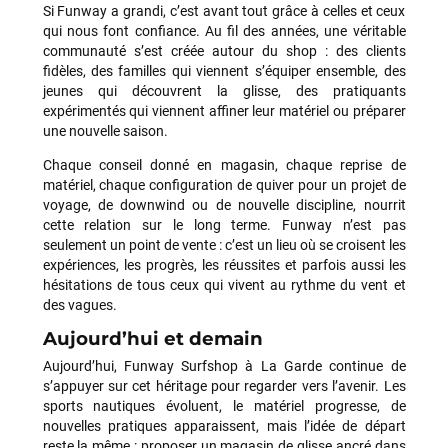
Si Funway a grandi, c’est avant tout grâce à celles et ceux
qui nous font confiance. Au fil des années, une véritable
communauté s’est créée autour du shop : des clients
fidèles, des familles qui viennent s’équiper ensemble, des
jeunes qui découvrent la glisse, des pratiquants
François
il y a un mois
expérimentés qui viennent affiner leur matériel ou préparer
J’ai commandé un pack via leur site internet. À peine la
une nouvelle saison.
commande validée, le magasin m’a appelé pour confirmer
Chaque conseil donné en magasin, chaque reprise de
avec moi les caractéristiques des équipements, me conseiller
matériel, chaque configuration de quiver pour un projet de
sur le matériel à choisir, et m’a même offert du matériel en
voyage, de downwind ou de nouvelle discipline, nourrit
plus. Niveau réactivité, c’est au top : la commande est partie
cette relation sur le long terme. Funway n’est pas
le lendemain, et j’ai bien reçu tout le matériel dans un colis
seulement un point de vente : c’est un lieu où se croisent les
propre et soigné. Plus qu’à tester ça sur l’eau ! Je
expériences, les progrès, les réussites et parfois aussi les
recommande vivement ce magasin pour son
hésitations de tous ceux qui vivent au rythme du vent et
professionnalisme et sa réactivité.
des vagues.
Aujourd’hui et demain
Sébastien BACHELIER
il y a un mois
Aujourd’hui, Funway Surfshop à La Garde continue de
Cela faisait 6 mois que je galérais à remplacer ma board eux
s’appuyer sur cet héritage pour regarder vers l’avenir. Les
m'ont trouvé une pépite à laquelle je n'aurais jamais pensé !
sports nautiques évoluent, le matériel progresse, de
Excellent conseil excellent prix et en plus super sympas. Merci
nouvelles pratiques apparaissent, mais l’idée de départ
encore pour cette severne dyno !
reste la même : proposer un magasin de glisse ancré dans