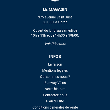
commande validée, le magasin m’a appelé pour confirmer
avec moi les caractéristiques des équipements, me conseiller
LE MAGASIN
sur le matériel à choisir, et m’a même offert du matériel en
plus. Niveau réactivité, c’est au top : la commande est partie
375 avenue Saint Just
le lendemain, et j’ai bien reçu tout le matériel dans un colis
83130 La Garde
propre et soigné. Plus qu’à tester ça sur l’eau ! Je
recommande vivement ce magasin pour son
Ouvert du lundi au samedi de
professionnalisme et sa réactivité.
10h à 13h et de 14h30 à 19h00.
Voir l'itinéraire
Sébastien BACHELIER
il y a un mois
INFOS
Cela faisait 6 mois que je galérais à remplacer ma board eux
m'ont trouvé une pépite à laquelle je n'aurais jamais pensé !
Livraison
Excellent conseil excellent prix et en plus super sympas. Merci
Mentions légales
encore pour cette severne dyno !
Qui sommes-nous ?
Funway Vélos
Maronui RICHMOND
il y a 3 mois
Notre histoire
J'ai acheté une voile d'occasion depuis Tahiti. Super service.
Contactez-nous
L'envoi a été rapide. La voile est arrivée en super état.
Plan du site
Mauruuru roa.
Conditions générales de vente