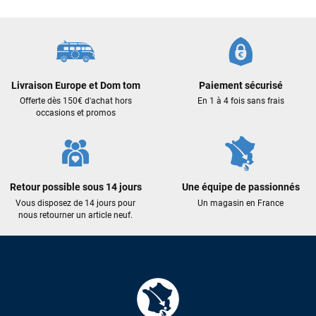
Livraison Europe et Dom tom
Paiement sécurisé
Offerte dès 150€ d'achat hors
En 1 à 4 fois sans frais
occasions et promos
Retour possible sous 14 jours
Une équipe de passionnés
Vous disposez de 14 jours pour
Un magasin en France
nous retourner un article neuf.
François
il y a un mois
J’ai commandé un pack via leur site internet. À peine la