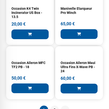
J'ai acheté une voile d'occasion depuis Tahiti. Super service.
Occasion K4 Twin
Manivelle Etarqueur
L'envoi a été rapide. La voile est arrivée en super état.
Incinerator US Box -
Pro Winch
Mauruuru roa.
13.5
65,00 €
20,00 €
VOIR TOUS LES AVIS
LAISSER UN AVIS
Occasion Aileron MFC
Occasion Aileron Maui
TF2 PB - 18
Ultra Fins X-Wave PB -
24
50,00 €
60,00 €