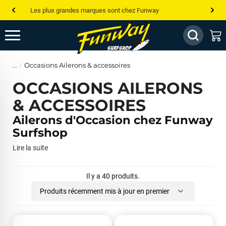
Les plus grandes marques sont chez Funway
Jusqu’à -75% de remise sur le windsurf, wingfoil, etc...
💰 Meilleur prix garanti — Moins cher ailleurs ? On s’aligne !
Occasions Ailerons & accessoires
Besoin de conseils de pro ? Appelle nous !
OCCASIONS AILERONS
& ACCESSOIRES
Ailerons d'Occasion chez Funway
Surfshop
Lire la suite
Il y a 40 produits.
Produits récemment mis à jour en premier