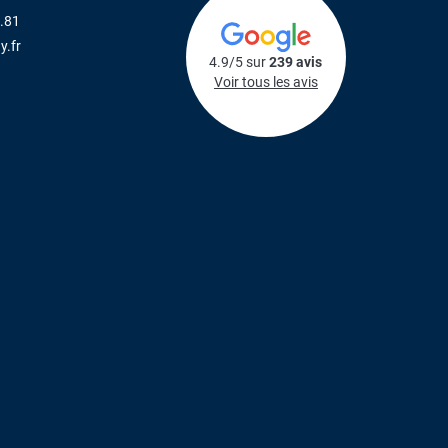
.81
y.fr
4.9/5 sur
239 avis
Voir tous les avis