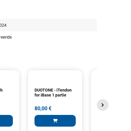
024
reeride
sh
DUOTONE - iTendon
DUOTONE - plaqu
for iBase 1 partie
iBase + iTendon 2
parties
80,00 €
115,00 €