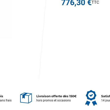
776,30 €
ois
Livraison offerte dès 150€
Satis
sans frais
hors promos et occasions
14 jou