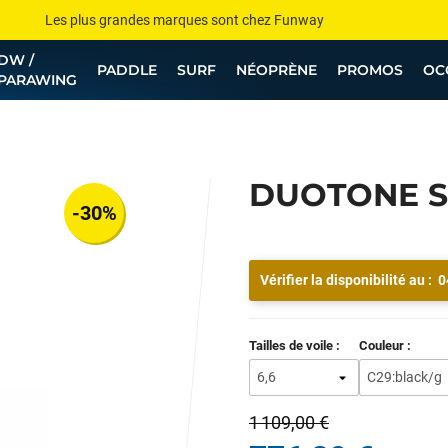
Les plus grandes marques sont chez Funway
DW /
Jusqu’à -75% de remise sur le windsurf, wingfoil, etc...
PADDLE
SURF
NÉOPRÈNE
PROMOS
OC
PARAWING
💰 Meilleur prix garanti — Moins cher ailleurs ? On s’aligne !
Besoin de conseils de pro ? Appelle nous !
DUOTONE S 
-30%
Vérifier la disponibilité au :
0
Tailles de voile :
Couleur :
1 109,00 €