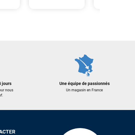
80,00 €
115,00 €
 AU PANIER
AJOUTER AU PANIER
AJOUTER A
 jours
Une équipe de passionnés
our nous
Un magasin en France
f.
ACTER