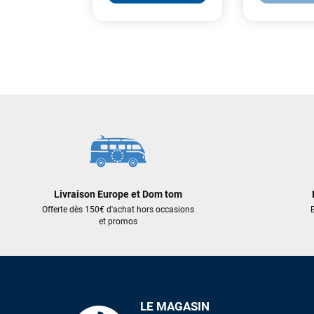
355,00 €
919,00 €
248,50 €
459,50 €
AJOUTER AU PANIER
AJOUT
Livraison Europe et Dom tom
Offerte dès 150€ d'achat hors occasions
E
et promos
LE MAGASIN