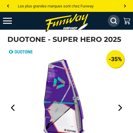
Les plus grandes marques sont chez Funway
Jusqu’à -75% de remise sur le windsurf, wingfoil, etc...
💰 Meilleur prix garanti — Moins cher ailleurs ? On s’aligne !
DUOTONE - SUPER HERO 2025
Besoin de conseils de pro ? Appelle nous !
-35%