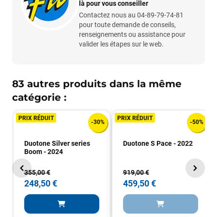
là pour vous conseiller
Sébastien BACHELIER
il y a un mois
Contactez nous au 04-89-79-74-81
Cela faisait 6 mois que je galérais à remplacer ma board eux
pour toute demande de conseils,
m'ont trouvé une pépite à laquelle je n'aurais jamais pensé !
renseignements ou assistance pour
Excellent conseil excellent prix et en plus super sympas. Merci
valider les étapes sur le web.
encore pour cette severne dyno !
Maronui RICHMOND
il y a 3 mois
83 autres produits dans la même
J'ai acheté une voile d'occasion depuis Tahiti. Super service.
catégorie :
L'envoi a été rapide. La voile est arrivée en super état.
Mauruuru roa.
PRIX RÉDUIT
PRIX RÉDUIT
-30%
-50%
Duotone Silver series
Duotone S Pace - 2022
VOIR TOUS LES AVIS
Boom - 2024
355,00 €
919,00 €
LAISSER UN AVIS
248,50 €
459,50 €