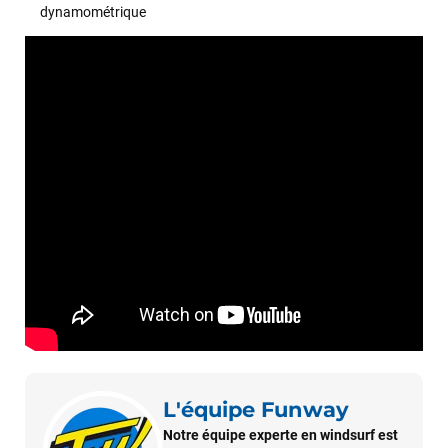
dynamométrique
François
il y a un mois
J’ai commandé un pack via leur site internet. À peine la
commande validée, le magasin m’a appelé pour confirmer
avec moi les caractéristiques des équipements, me conseiller
sur le matériel à choisir, et m’a même offert du matériel en
plus. Niveau réactivité, c’est au top : la commande est partie
le lendemain, et j’ai bien reçu tout le matériel dans un colis
propre et soigné. Plus qu’à tester ça sur l’eau ! Je
recommande vivement ce magasin pour son
professionnalisme et sa réactivité.
L'équipe Funway
Notre équipe experte en windsurf est