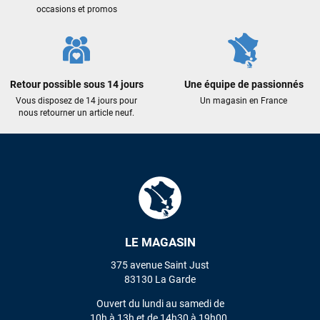
occasions et promos
Maronui RICHMOND
il y a 3 mois
J'ai acheté une voile d'occasion depuis Tahiti. Super service.
L'envoi a été rapide. La voile est arrivée en super état.
Retour possible sous 14 jours
Une équipe de passionnés
Mauruuru roa.
Vous disposez de 14 jours pour
Un magasin en France
nous retourner un article neuf.
VOIR TOUS LES AVIS
LAISSER UN AVIS
LE MAGASIN
375 avenue Saint Just
83130 La Garde
Ouvert du lundi au samedi de
10h à 13h et de 14h30 à 19h00.