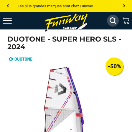
Les plus grandes marques sont chez Funway
Jusqu’à -75% de remise sur le windsurf, wingfoil, etc...
💰 Meilleur prix garanti — Moins cher ailleurs ? On s’aligne !
DUOTONE - SUPER HERO SLS -
Besoin de conseils de pro ? Appelle nous !
2024
-50%