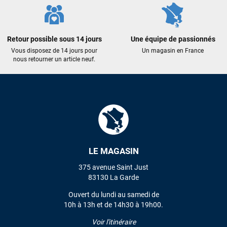
Maronui RICHMOND
il y a 3 mois
J'ai acheté une voile d'occasion depuis Tahiti. Super service.
Retour possible sous 14 jours
Une équipe de passionnés
L'envoi a été rapide. La voile est arrivée en super état.
Vous disposez de 14 jours pour
Un magasin en France
Mauruuru roa.
nous retourner un article neuf.
VOIR TOUS LES AVIS
LAISSER UN AVIS
LE MAGASIN
375 avenue Saint Just
83130 La Garde
Ouvert du lundi au samedi de
10h à 13h et de 14h30 à 19h00.
Voir l'itinéraire