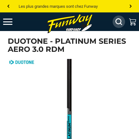
Les plus grandes marques sont chez Funway
Jusqu’à -75% de remise sur le windsurf, wingfoil, etc...
💰 Meilleur prix garanti — Moins cher ailleurs ? On s’aligne !
DUOTONE - PLATINUM SERIES
Besoin de conseils de pro ? Appelle nous !
AERO 3.0 RDM