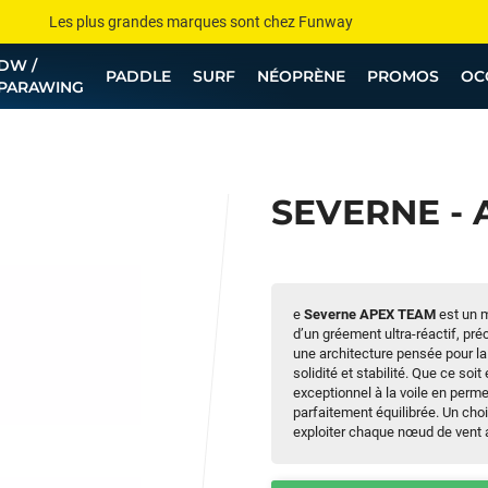
Les plus grandes marques sont chez Funway
DW /
Jusqu’à -75% de remise sur le windsurf, wingfoil, etc...
PADDLE
SURF
NÉOPRÈNE
PROMOS
OC
PARAWING
💰 Meilleur prix garanti — Moins cher ailleurs ? On s’aligne !
Besoin de conseils de pro ? Appelle nous !
SEVERNE - 
e
Severne APEX TEAM
est un m
d’un gréement ultra-réactif, pré
une architecture pensée pour la
solidité et stabilité. Que ce soi
exceptionnel à la voile en perme
parfaitement équilibrée. Un choi
exploiter chaque nœud de vent a