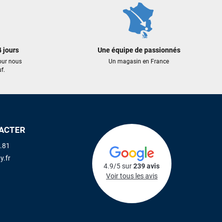
 jours
Une équipe de passionnés
our nous
Un magasin en France
f.
ACTER
.81
y.fr
4.9/5 sur
239 avis
Voir tous les avis