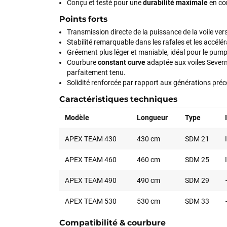
Conçu et testé pour une
durabilité maximale
en con
Points forts
Transmission directe de la puissance de la voile vers 
Stabilité remarquable dans les rafales et les accélér
Gréement plus léger et maniable, idéal pour le pumpi
Courbure
constant curve
adaptée aux voiles Severne
parfaitement tenu.
Solidité renforcée par rapport aux générations pré
Caractéristiques techniques
Modèle
Longueur
Type
APEX TEAM 430
430 cm
SDM 21
APEX TEAM 460
460 cm
SDM 25
APEX TEAM 490
490 cm
SDM 29
APEX TEAM 530
530 cm
SDM 33
Compatibilité & courbure