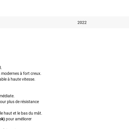
2022
l.
s modernes à fort creux.
able à haute vitesse.
mmédiate.
pour plus de résistance
le haut et le bas du mât.
ok)
pour améliorer