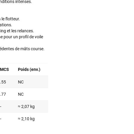
ditions intenses.
le flotteur.
ations.
ng et les relances.
 pour un profil de voile
cédentes de mâts course.
IMCS
Poids (env.)
I.55
NC
I.77
NC
Votre satisfaction est notre priorité !
–
≈ 2,07 kg
Découvrez quelques uns de vos
commentaires laissés sur Google
–
≈ 2,10 kg