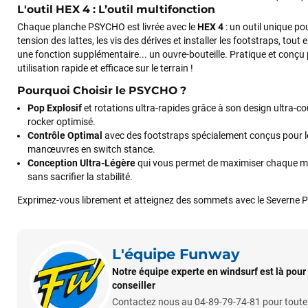
L'outil HEX 4 : L’outil multifonction
Chaque planche PSYCHO est livrée avec le
HEX 4
: un outil unique pou
tension des lattes, les vis des dérives et installer les footstraps, tout 
François
il y a un mois
une fonction supplémentaire... un ouvre-bouteille. Pratique et conçu
utilisation rapide et efficace sur le terrain !
J’ai commandé un pack via leur site internet. À peine la
commande validée, le magasin m’a appelé pour confirmer
Pourquoi Choisir le PSYCHO ?
avec moi les caractéristiques des équipements, me conseille
Pop Explosif
et rotations ultra-rapides grâce à son design ultra-co
sur le matériel à choisir, et m’a même offert du matériel en
rocker optimisé.
plus. Niveau réactivité, c’est au top : la commande est partie
Contrôle Optimal
avec des footstraps spécialement conçus pour l
le lendemain, et j’ai bien reçu tout le matériel dans un colis
manœuvres en switch stance.
propre et soigné. Plus qu’à tester ça sur l’eau ! Je
Conception Ultra-Légère
qui vous permet de maximiser chaque 
recommande vivement ce magasin pour son
sans sacrifier la stabilité.
professionnalisme et sa réactivité.
Exprimez-vous librement et atteignez des sommets avec le Severne
Sébastien BACHELIER
il y a un mois
Cela faisait 6 mois que je galérais à remplacer ma board eux
L'équipe Funway
m'ont trouvé une pépite à laquelle je n'aurais jamais pensé !
Notre équipe experte en windsurf est là pour
Excellent conseil excellent prix et en plus super sympas. Mer
conseiller
encore pour cette severne dyno !
Contactez nous au 04-89-79-74-81 pour tout