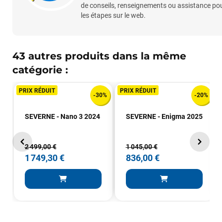
de conseils, renseignements ou assistance pou
Maronui RICHMOND
il y a 3 mois
les étapes sur le web.
J'ai acheté une voile d'occasion depuis Tahiti. Super service.
L'envoi a été rapide. La voile est arrivée en super état.
Mauruuru roa.
43 autres produits dans la même
catégorie :
VOIR TOUS LES AVIS
PRIX RÉDUIT
PRIX RÉDUIT
-30%
-20%
LAISSER UN AVIS
SEVERNE - Nano 3 2024
SEVERNE - Enigma 2025
2 499,00 €
1 045,00 €
1 749,30 €
836,00 €