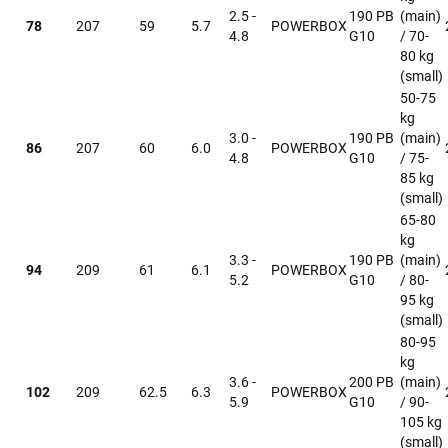
2.5 -
190 PB
(main)
78
207
59
5.7
POWERBOX
4.8
G10
/ 70-
80 kg
(small)
50-75
kg
3.0 -
190 PB
(main)
86
207
60
6.0
POWERBOX
4.8
G10
/ 75-
85 kg
(small)
65-80
kg
3.3 -
190 PB
(main)
94
209
61
6.1
POWERBOX
5.2
G10
/ 80-
95 kg
(small)
80-95
kg
3.6 -
200 PB
(main)
102
209
62.5
6.3
POWERBOX
5.9
G10
/ 90-
105 kg
(small)