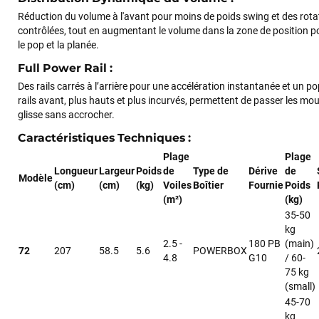
Réduction du volume à l'avant pour moins de poids swing et des rota
contrôlées, tout en augmentant le volume dans la zone de position po
le pop et la planée.
Full Power Rail
:
Des rails carrés à l’arrière pour une accélération instantanée et un po
rails avant, plus hauts et plus incurvés, permettent de passer les m
glisse sans accrocher.
Caractéristiques Techniques
:
Plage
Plage
Longueur
Largeur
Poids
de
Type de
Dérive
de
Modèle
(cm)
(cm)
(kg)
Voiles
Boîtier
Fournie
Poids
(m²)
(kg)
35-50
kg
2.5 -
180 PB
(main)
72
207
58.5
5.6
POWERBOX
4.8
G10
/ 60-
75 kg
(small)
45-70
kg