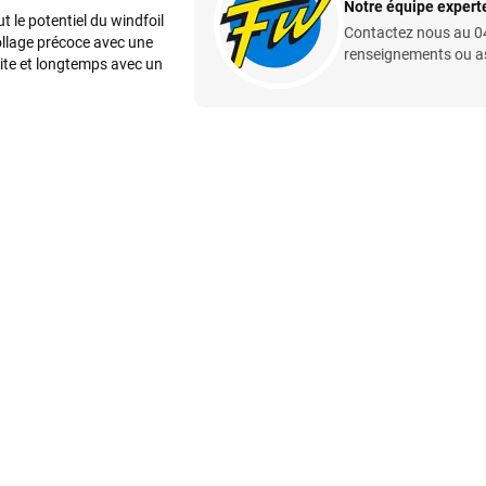
Notre équipe experte
t le potentiel du windfoil
Contactez nous au 04
ollage précoce avec une
renseignements ou ass
vite et longtemps avec un
Votre satisfaction est notre priorité !
Découvrez quelques uns de vos
commentaires laissés sur Google