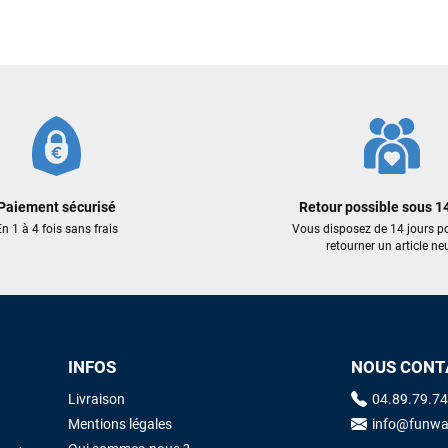
769,00 €
259,00 €
207,20 €
AJOUTER
ER AU PANIER
AJOUTER AU PANIER
Paiement sécurisé
Retour possible sous 14
n 1 à 4 fois sans frais
Vous disposez de 14 jours p
retourner un article neu
INFOS
NOUS CONT
Livraison
04.89.79.74
Mentions légales
info@funwa