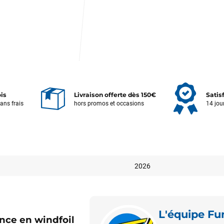
ois
Livraison offerte dès 150€
Satis
sans frais
hors promos et occasions
14 jou
2026
L'équipe F
nce en windfoil