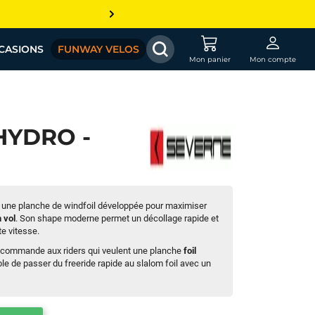
CASIONS
FUNWAY VELOS
Mon panier
Mon compte
HYDRO -
 une planche de windfoil développée pour maximiser
n vol
. Son shape moderne permet un décollage rapide et
e vitesse.
recommande aux riders qui veulent une planche
foil
ble de passer du freeride rapide au slalom foil avec un