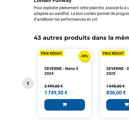
Conseil Funway
Pour exploiter pleinement cette planche, associe-la à un
adaptée au windfoil. Le bon combo permet de progres
d’améliorer tes performances en vol.
43 autres produits dans la mêm
PRIX RÉDUIT
PRIX RÉDUIT
-30%
SEVERNE - Nano 3
SEVERNE - 
2024
2025
2 499,00 €
1 045,00 €
1 749,30 €
836,00 €