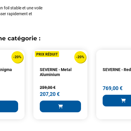
J'ai acheté une voile d'occasion depuis Tahiti. Super service. L'envoi a
 foil stable et une voile
été rapide. La voile est arrivée en super état. Mauruuru roa.
ser rapidement et
VOIR TOUS LES AVIS
LAISSER UN AVIS
e catégorie :
PRIX RÉDUIT
-20%
-20%
Enigma
SEVERNE - Metal
SEVERNE - Re
Aluminium
259,00 €
769,00 €
207,20 €