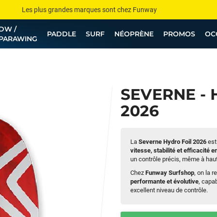
Les plus grandes marques sont chez Funway
DW /
Jusqu’à -75% de remise sur le windsurf, wingfoil, etc...
PADDLE
SURF
NÉOPRÈNE
PROMOS
OC
PARAWING
💰 Meilleur prix garanti — Moins cher ailleurs ? On s’aligne !
Besoin de conseils de pro ? Appelle nous !
SEVERNE - 
2026
La
Severne Hydro Foil 2026
est
vitesse, stabilité et efficacité e
un contrôle précis, même à haut
Chez
Funway Surfshop
, on la 
performante et évolutive
, capa
excellent niveau de contrôle.