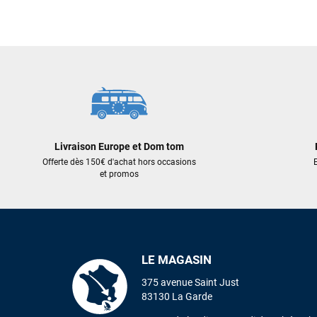
2 499,00 €
1 045,00 €
1 749,30 €
836,00 €
AJOUTER AU PANIER
AJOUT
Livraison Europe et Dom tom
Offerte dès 150€ d'achat hors occasions
E
et promos
LE MAGASIN
375 avenue Saint Just
83130 La Garde