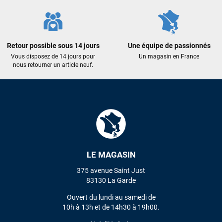
Maronui RICHMOND
il y a 3 mois
J'ai acheté une voile d'occasion depuis Tahiti. Super service.
L'envoi a été rapide. La voile est arrivée en super état.
Retour possible sous 14 jours
Une équipe de passionnés
Mauruuru roa.
Vous disposez de 14 jours pour
Un magasin en France
nous retourner un article neuf.
VOIR TOUS LES AVIS
LAISSER UN AVIS
LE MAGASIN
375 avenue Saint Just
83130 La Garde
Ouvert du lundi au samedi de
10h à 13h et de 14h30 à 19h00.