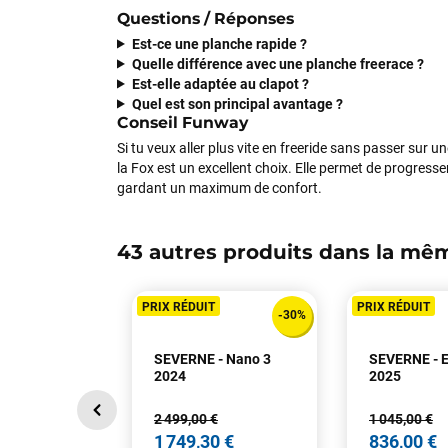
Questions / Réponses
Est-ce une planche rapide ?
Quelle différence avec une planche freerace ?
Est-elle adaptée au clapot ?
Quel est son principal avantage ?
Conseil Funway
Si tu veux aller plus vite en freeride sans passer sur 
la Fox est un excellent choix. Elle permet de progresse
gardant un maximum de confort.
43 autres produits dans la mêm
PRIX RÉDUIT
PRIX RÉDUIT
-30%
SEVERNE - Nano 3
SEVERNE - 
2024
2025
2 499,00 €
1 045,00 €
1 749,30 €
836,00 €