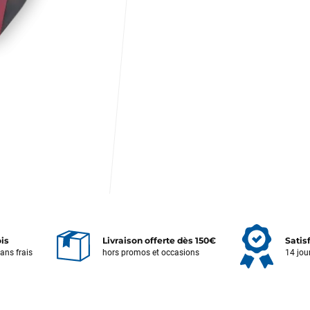
ois
Livraison offerte dès 150€
Satis
sans frais
hors promos et occasions
14 jou