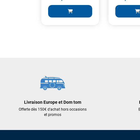
2 499,00 €
1 045,00 €
1 749,30 €
836,00 €
AJOUTER AU PANIER
AJOUT
Livraison Europe et Dom tom
Offerte dès 150€ d'achat hors occasions
E
et promos