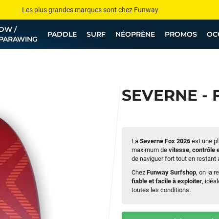
Les plus grandes marques sont chez Funway
DW /
Jusqu’à -75% de remise sur le windsurf, wingfoil, etc...
PADDLE
SURF
NÉOPRÈNE
PROMOS
OC
PARAWING
💰 Meilleur prix garanti — Moins cher ailleurs ? On s’aligne !
Besoin de conseils de pro ? Appelle nous !
SEVERNE - 
La
Severne Fox 2026
est une pl
maximum de
vitesse, contrôle 
de naviguer fort tout en restant
Chez
Funway Surfshop
, on la 
fiable et facile à exploiter
, idéa
toutes les conditions.