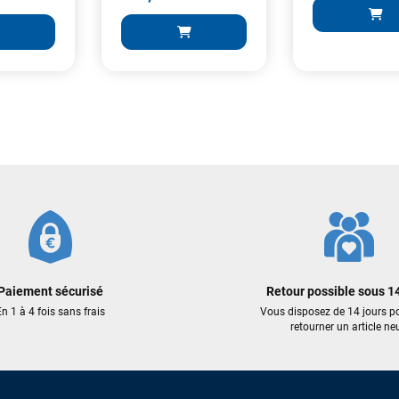
769,00 €
259,00 €
207,20 €
AJOUTER
ER AU PANIER
AJOUTER AU PANIER
Paiement sécurisé
Retour possible sous 14
n 1 à 4 fois sans frais
Vous disposez de 14 jours p
retourner un article neu