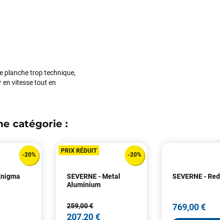
Maronui RICHMOND
il y a 3 mois
J'ai acheté une voile d'occasion depuis Tahiti. Super service. L'envoi a
été rapide. La voile est arrivée en super état. Mauruuru roa.
une planche trop technique,
r en vitesse tout en
VOIR TOUS LES AVIS
LAISSER UN AVIS
e catégorie :
PRIX RÉDUIT
-20%
-20%
Enigma
SEVERNE - Metal
SEVERNE - Re
Aluminium
259,00 €
769,00 €
207,20 €