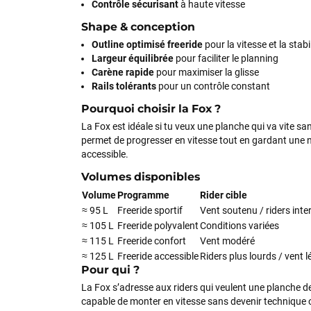
Contrôle sécurisant
à haute vitesse
Shape & conception
Outline optimisé freeride
pour la vitesse et la stabi
Largeur équilibrée
pour faciliter le planning
Carène rapide
pour maximiser la glisse
Rails tolérants
pour un contrôle constant
Pourquoi choisir la Fox ?
La Fox est idéale si tu veux une planche qui va vite san
permet de progresser en vitesse tout en gardant une 
accessible.
Volumes disponibles
Volume
Programme
Rider cible
≈ 95 L
Freeride sportif
Vent soutenu / riders inte
≈ 105 L
Freeride polyvalent
Conditions variées
≈ 115 L
Freeride confort
Vent modéré
≈ 125 L
Freeride accessible
Riders plus lourds / vent l
Pour qui ?
La Fox s’adresse aux riders qui veulent une planche d
capable de monter en vitesse sans devenir technique 