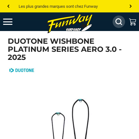
Les plus grandes marques sont chez Funway
Jusqu’à -75% de remise sur le windsurf, wingfoil, etc...
💰 Meilleur prix garanti — Moins cher ailleurs ? On s’aligne !
DUOTONE WISHBONE
Besoin de conseils de pro ? Appelle nous !
PLATINUM SERIES AERO 3.0 -
2025