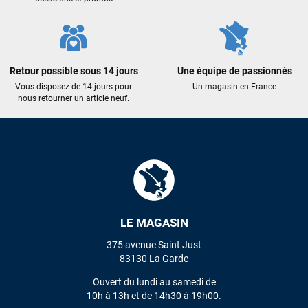
Maronui RICHMOND
il y a 3 mois
J'ai acheté une voile d'occasion depuis Tahiti. Super service.
L'envoi a été rapide. La voile est arrivée en super état.
Retour possible sous 14 jours
Une équipe de passionnés
Mauruuru roa.
Vous disposez de 14 jours pour
Un magasin en France
nous retourner un article neuf.
VOIR TOUS LES AVIS
LAISSER UN AVIS
LE MAGASIN
375 avenue Saint Just
83130 La Garde
Ouvert du lundi au samedi de
10h à 13h et de 14h30 à 19h00.