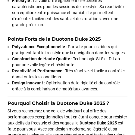
Freestyle
: La voile offre également d'excellentes
caractéristiques pour les sessions de freestyle. Sa réactivité et
son équilibre entre puissance et maniabilité permettent
d'exécuter facilement des sauts et des rotations avec une
grande précision.
François
il y a un mois
J’ai commandé un pack via leur site internet. À peine la
Points Forts de la Duotone Duke 2025
commande validée, le magasin m’a appelé pour confirmer
Polyvalence Exceptionnelle
: Parfaite pour les riders qui
avec moi les caractéristiques des équipements, me conseiller
pratiquent tant le freestyle que la navigation dans les vagues.
sur le matériel à choisir, et m’a même offert du matériel en
Construction de Haute Qualité
: Technologie SLS et D-Lab
plus. Niveau réactivité, c’est au top : la commande est partie
pour une voile légère et résistante.
le lendemain, et j’ai bien reçu tout le matériel dans un colis
Réactivité et Performance
: Très réactive et facile à contrôler
propre et soigné. Plus qu’à tester ça sur l’eau ! Je
dans toutes les conditions.
recommande vivement ce magasin pour son
Design Innovant
: Optimisation de la rigidité et du contrôle
professionnalisme et sa réactivité.
grâce à la combinaison de matériaux avancés.
Pourquoi Choisir la Duotone Duke 2025 ?
Sébastien BACHELIER
il y a un mois
Si vous recherchez une voile de windsurf qui offre des
Cela faisait 6 mois que je galérais à remplacer ma board eux
performances exceptionnelles tout en étant conçue pour résister
m'ont trouvé une pépite à laquelle je n'aurais jamais pensé !
aux défis du freestyle et des vagues, la
Duotone Duke 2025
est
Excellent conseil excellent prix et en plus super sympas. Merci
faite pour vous. Avec son design moderne, sa légèreté et sa
encore pour cette severne dyno !
grande polyvalence, elle saura répondre aux attentes des riders