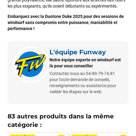
les plus exigeants, qu'ils soient débutants ou expérimentés.
Maronui RICHMOND
il y a 3 mois
Embarquez avec la Duotone Duke 2025 pour des sessions de
windsurf sans compromis entre puissance, maniabilité et
J'ai acheté une voile d'occasion depuis Tahiti. Super service.
performance !
L'envoi a été rapide. La voile est arrivée en super état.
Mauruuru roa.
L'équipe Funway
VOIR TOUS LES AVIS
Notre équipe experte en windsurf est
là pour vous conseiller
Contactez nous au 04-89-79-74-81
LAISSER UN AVIS
pour toute demande de conseils,
renseignements ou assistance pour
valider les étapes sur le web.
83 autres produits dans la même
catégorie :