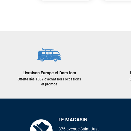
355,00 €
919,00 €
248,50 €
459,50 €
AJOUTER AU PANIER
AJOUT
Livraison Europe et Dom tom
Offerte dès 150€ d'achat hors occasions
E
et promos
LE MAGASIN
375 avenue Saint Just