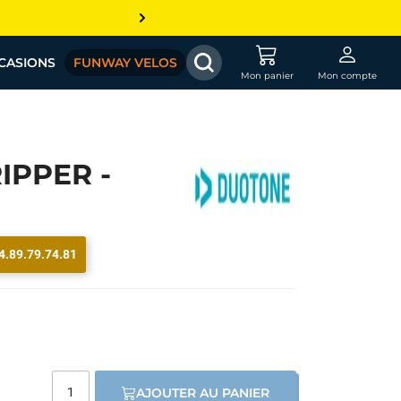
CASIONS
FUNWAY VELOS
Mon panier
Mon compte
IPPER -
4.89.79.74.81
AJOUTER AU PANIER