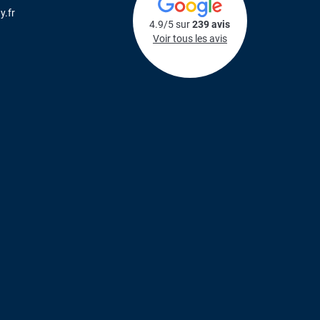
y.fr
4.9/5 sur
239 avis
Voir tous les avis