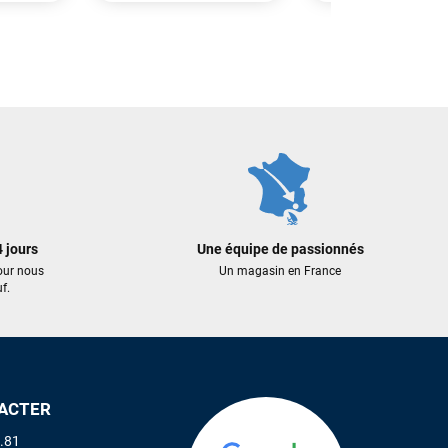
80,00 €
115,00 €
 AU PANIER
AJOUTER AU PANIER
AJOUTER A
 jours
Une équipe de passionnés
our nous
Un magasin en France
f.
ACTER
.81