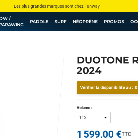
Les plus grandes marques sont chez Funway
DW /
Jusqu’à -75% de remise sur le windsurf, wingfoil, etc...
PADDLE
SURF
NÉOPRÈNE
PROMOS
OC
PARAWING
💰 Meilleur prix garanti — Moins cher ailleurs ? On s’aligne !
Besoin de conseils de pro ? Appelle nous !
DUOTONE R
2024
Vérifier la disponibilité au :
0
Volume :
1 599,00 €