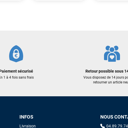
recommande vivement ce magasin pour son professionnalisme et sa
réactivité.
8,00 €
949,00 €
Sébastien BACHELIER
il y a un mois
569,40 €
AJOUTER
Cela faisait 6 mois que je galérais à remplacer ma board eux m'ont
trouvé une pépite à laquelle je n'aurais jamais pensé ! Excellent conseil
ER AU PANIER
AJOUTER AU PANIER
excellent prix et en plus super sympas. Merci encore pour cette severne
dyno !
Maronui RICHMOND
il y a 3 mois
Paiement sécurisé
Retour possible sous 14
J'ai acheté une voile d'occasion depuis Tahiti. Super service. L'envoi a
n 1 à 4 fois sans frais
Vous disposez de 14 jours p
été rapide. La voile est arrivée en super état. Mauruuru roa.
retourner un article neu
VOIR TOUS LES AVIS
LAISSER UN AVIS
INFOS
NOUS CONT
Livraison
04.89.79.74