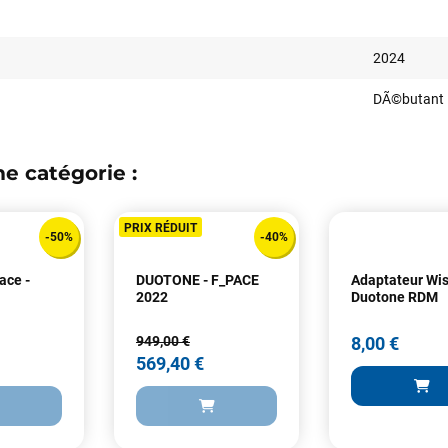
2024
DÃ©butant
e catégorie :
Votre satisfaction est notre priorité !
Découvrez quelques uns de vos
PRIX RÉDUIT
-50%
-40%
commentaires laissés sur Google
ace -
DUOTONE - F_PACE
Adaptateur Wi
2022
Duotone RDM
François
il y a un mois
J’ai commandé un pack via leur site internet. À peine la commande
949,00 €
8,00 €
validée, le magasin m’a appelé pour confirmer avec moi les
569,40 €
caractéristiques des équipements, me conseiller sur le matériel à choisir,
et m’a même offert du matériel en plus. Niveau réactivité, c’est au top :
la commande est partie le lendemain, et j’ai bien reçu tout le matériel
dans un colis propre et soigné. Plus qu’à tester ça sur l’eau ! Je