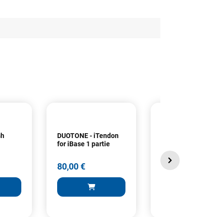
sh
DUOTONE - iTendon
DUOTONE - plaqu
for iBase 1 partie
iBase + iTendon 2
parties
80,00 €
115,00 €