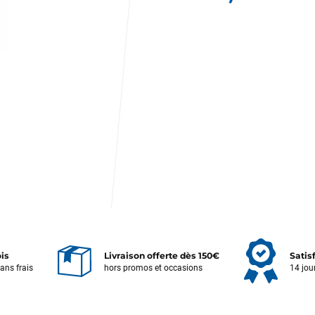
ois
Livraison offerte dès 150€
Satis
sans frais
hors promos et occasions
14 jou