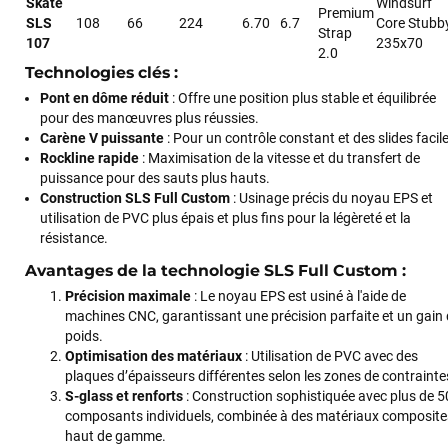
Skate
Windsurf
Premium
SLS
108
66
224
6.70
6.7
Core Stubb
Strap
107
235x70
2.0
Technologies clés :
Pont en dôme réduit
: Offre une position plus stable et équilibrée
pour des manœuvres plus réussies.
Carène V puissante
: Pour un contrôle constant et des slides facil
Rockline rapide
: Maximisation de la vitesse et du transfert de
puissance pour des sauts plus hauts.
Construction SLS Full Custom
: Usinage précis du noyau EPS et
utilisation de PVC plus épais et plus fins pour la légèreté et la
résistance.
Avantages de la technologie SLS Full Custom :
Précision maximale
: Le noyau EPS est usiné à l'aide de
machines CNC, garantissant une précision parfaite et un gain
poids.
François
il y a un mois
Optimisation des matériaux
: Utilisation de PVC avec des
J’ai commandé un pack via leur site internet. À peine la
plaques d’épaisseurs différentes selon les zones de contrainte
commande validée, le magasin m’a appelé pour confirmer
S-glass et renforts
: Construction sophistiquée avec plus de 5
avec moi les caractéristiques des équipements, me conseiller
composants individuels, combinée à des matériaux composite
sur le matériel à choisir, et m’a même offert du matériel en
haut de gamme.