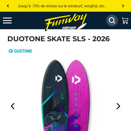
Jusqu’à -75% de remise sur le windsurf, wingfoil, etc...
💰 Meilleur prix garanti — Moins cher ailleurs ? On s’aligne !
Besoin de conseils de pro ? Appelle nous !
DUOTONE SKATE SLS - 2026