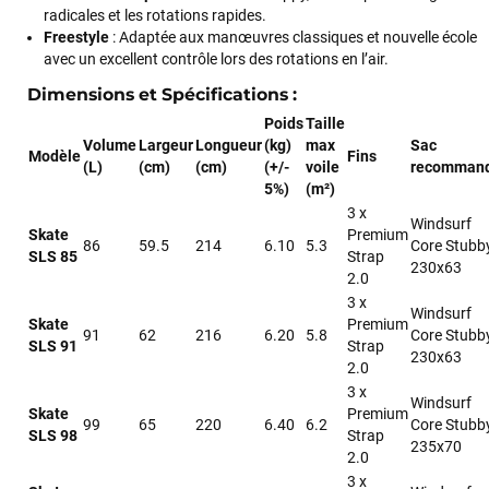
radicales et les rotations rapides.
Freestyle
: Adaptée aux manœuvres classiques et nouvelle école
avec un excellent contrôle lors des rotations en l’air.
Dimensions et Spécifications :
Poids
Taille
Volume
Largeur
Longueur
(kg)
max
Sac
Modèle
Fins
(L)
(cm)
(cm)
(+/-
voile
recomman
5%)
(m²)
3 x
Windsurf
Skate
Premium
86
59.5
214
6.10
5.3
Core Stubb
SLS 85
Strap
230x63
2.0
3 x
Windsurf
Skate
Premium
91
62
216
6.20
5.8
Core Stubb
SLS 91
Strap
230x63
2.0
3 x
Windsurf
Skate
Premium
99
65
220
6.40
6.2
Core Stubb
SLS 98
Strap
235x70
2.0
3 x