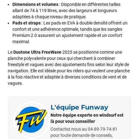
commande validée, le magasin m’a appelé pour confirmer
Dimensions et volumes
: Disponible en différentes tailles
avec moi les caractéristiques des équipements, me conseiller
allant de 74 à 119 litres, avec des largeurs et longueurs
sur le matériel à choisir, et m’a même offert du matériel en
adaptées à chaque niveau de pratique.
plus. Niveau réactivité, c’est au top : la commande est partie
Pads et straps
: Les pads en EVA à double densité offrent un
le lendemain, et j’ai bien reçu tout le matériel dans un colis
confort et une adhérence optimale, tandis que les sangles
propre et soigné. Plus qu’à tester ça sur l’eau ! Je
Premium 2.0 assurent un ajustement rapide et un confort
recommande vivement ce magasin pour son
maximal.
professionnalisme et sa réactivité.
Le
Duotone Ultra FreeWave
2025 se positionne comme une
planche polyvalente pour ceux qui cherchent à combiner
Sébastien BACHELIER
il y a un mois
freestyle et vagues avec des ajustements fins selon leur style de
navigation. Elle est idéale pour les riders qui veulent une planche
Cela faisait 6 mois que je galérais à remplacer ma board eux
à la fois réactive et adaptée à diverses conditions de vent et de
m'ont trouvé une pépite à laquelle je n'aurais jamais pensé !
vagues.
Excellent conseil excellent prix et en plus super sympas. Merci
encore pour cette severne dyno !
L'équipe Funway
Maronui RICHMOND
il y a 3 mois
Notre équipe experte en windsurf est
J'ai acheté une voile d'occasion depuis Tahiti. Super service.
là pour vous conseiller
L'envoi a été rapide. La voile est arrivée en super état.
Contactez nous au 04-89-79-74-81
Mauruuru roa.
pour toute demande de conseils,