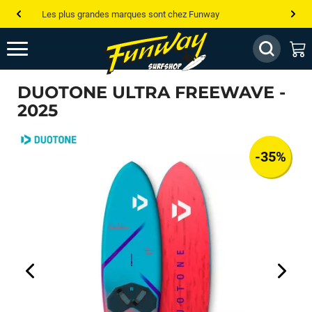
Les plus grandes marques sont chez Funway
Jusqu’à -75% de remise sur le windsurf, wingfoil, etc...
💰 Meilleur prix garanti — Moins cher ailleurs ? On s’aligne !
DUOTONE ULTRA FREEWAVE -
Besoin de conseils de pro ? Appelle nous !
2025
-35%