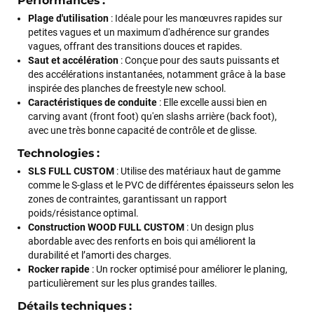
Performances :
Plage d'utilisation
: Idéale pour les manœuvres rapides sur
petites vagues et un maximum d'adhérence sur grandes
vagues, offrant des transitions douces et rapides.
Saut et accélération
: Conçue pour des sauts puissants et
des accélérations instantanées, notamment grâce à la base
inspirée des planches de freestyle new school.
Caractéristiques de conduite
: Elle excelle aussi bien en
carving avant (front foot) qu'en slashs arrière (back foot),
avec une très bonne capacité de contrôle et de glisse.
Technologies :
SLS FULL CUSTOM
: Utilise des matériaux haut de gamme
comme le S-glass et le PVC de différentes épaisseurs selon les
zones de contraintes, garantissant un rapport
poids/résistance optimal.
Construction WOOD FULL CUSTOM
: Un design plus
abordable avec des renforts en bois qui améliorent la
durabilité et l’amorti des charges.
Rocker rapide
: Un rocker optimisé pour améliorer le planing,
particulièrement sur les plus grandes tailles.
François
il y a un mois
J’ai commandé un pack via leur site internet. À peine la
Détails techniques :