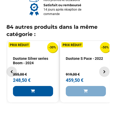
hors promos et occasions
Satisfait ou remboursé
14 jours après réception de
commande
84 autres produits dans la même
catégorie :
PRIX RÉDUIT
PRIX RÉDUIT
-30%
-50%
Duotone Silver series
Duotone S Pace - 2022
Boom - 2024
355,00 €
919,00 €
248,50 €
459,50 €
François
il y a un mois
J’ai commandé un pack via leur site internet. À peine la