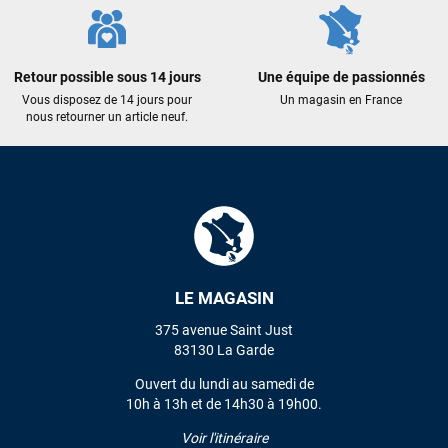
Maronui RICHMOND
il y a 3 mois
J'ai acheté une voile d'occasion depuis Tahiti. Super service.
Retour possible sous 14 jours
Une équipe de passionnés
L'envoi a été rapide. La voile est arrivée en super état.
Vous disposez de 14 jours pour
Un magasin en France
Mauruuru roa.
nous retourner un article neuf.
VOIR TOUS LES AVIS
LAISSER UN AVIS
LE MAGASIN
375 avenue Saint Just
83130 La Garde
Ouvert du lundi au samedi de
10h à 13h et de 14h30 à 19h00.
Voir l'itinéraire