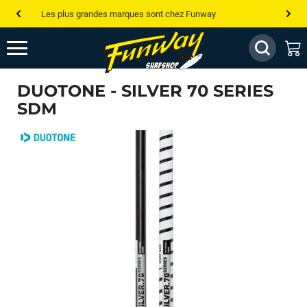
Les plus grandes marques sont chez Funway
Jusqu’à -75% de remise sur le windsurf, wingfoil, etc...
💰 Meilleur prix garanti — Moins cher ailleurs ? On s’aligne !
DUOTONE - SILVER 70 SERIES
Besoin de conseils de pro ? Appelle nous !
SDM