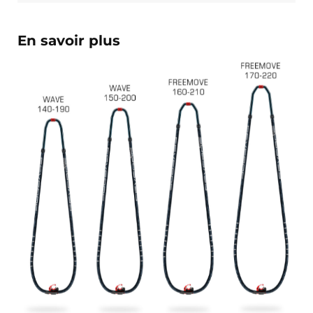
En savoir plus
François
il y a un mois
J’ai commandé un pack via leur site internet. À peine la
commande validée, le magasin m’a appelé pour confirmer
avec moi les caractéristiques des équipements, me conseiller
sur le matériel à choisir, et m’a même offert du matériel en
plus. Niveau réactivité, c’est au top : la commande est partie
le lendemain, et j’ai bien reçu tout le matériel dans un colis
propre et soigné. Plus qu’à tester ça sur l’eau ! Je
recommande vivement ce magasin pour son
professionnalisme et sa réactivité.
Sébastien BACHELIER
il y a un mois
Cela faisait 6 mois que je galérais à remplacer ma board eux
m'ont trouvé une pépite à laquelle je n'aurais jamais pensé !