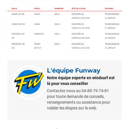
Excellent conseil excellent prix et en plus super sympas. Merci
encore pour cette severne dyno !
Maronui RICHMOND
il y a 3 mois
J'ai acheté une voile d'occasion depuis Tahiti. Super service.
L'envoi a été rapide. La voile est arrivée en super état.
Mauruuru roa.
VOIR TOUS LES AVIS
L'équipe Funway
Notre équipe experte en windsurf est
LAISSER UN AVIS
là pour vous conseiller
Contactez nous au 04-89-79-74-81
pour toute demande de conseils,
renseignements ou assistance pour
valider les étapes sur le web.