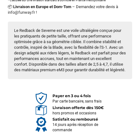
* Calculée sur une livraison standard à domicile en France métropolitaine
📦
Livraison en Europe et Dom-Tom
– Demandez votre devis à
info@funway.fr
!
Le Redback de Severne est une voile ultralégère conçue pour
les pratiquants de petite taille, offrant une performance
optimisée grâce à sa géométrie ciblée. Il combine stabilité et
contrôle, inspiré de la Blade, avec la flexibilité de l'S-1. Avec un
design adapté aux riders légers, le Redback est parfait pour des
performances accrues, tout en maintenant un excellent
confort. Disponible dans des tailles allant de 2,5 à 4,7, il utilise
des matériaux premium eM3 pour garantir durabilité et légèreté.
Payer en 3 ou 4 fois
Par carte bancaire, sans frais
Livraison offerte dès 150€
hors promos et occasions
Satisfait ou remboursé
14 jours après réception de
commande
François
il y a un mois