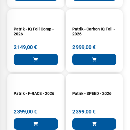
J'ai acheté une voile d'occasion depuis Tahiti. Super service.
L'envoi a été rapide. La voile est arrivée en super état.
Mauruuru roa.
Patrik - IQ Foil Comp -
Patrik - Carbon IQ Foil -
2026
2026
VOIR TOUS LES AVIS
2 149,00 €
2 999,00 €
LAISSER UN AVIS
Patrik - F-RACE - 2026
Patrik - SPEED - 2026
2 399,00 €
2 399,00 €