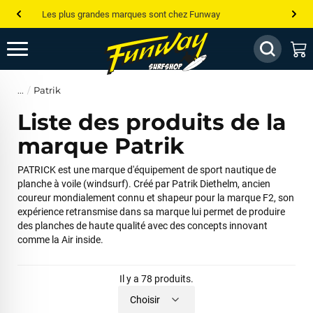
Les plus grandes marques sont chez Funway
Jusqu’à -75% de remise sur le windsurf, wingfoil, etc...
💰 Meilleur prix garanti — Moins cher ailleurs ? On s’aligne !
Patrik
Besoin de conseils de pro ? Appelle nous !
Liste des produits de la
marque Patrik
PATRICK est une marque d'équipement de sport nautique de
planche à voile (windsurf). Créé par Patrik Diethelm, ancien
coureur mondialement connu et shapeur pour la marque F2, son
expérience retransmise dans sa marque lui permet de produire
des planches de haute qualité avec des concepts innovant
comme la Air inside.
Il y a 78 produits.
Choisir