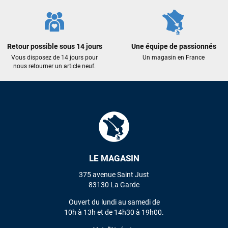
J'ai acheté une voile d'occasion depuis Tahiti. Super service.
L'envoi a été rapide. La voile est arrivée en super état.
Mauruuru roa.
Retour possible sous 14 jours
Une équipe de passionnés
Vous disposez de 14 jours pour
Un magasin en France
VOIR TOUS LES AVIS
nous retourner un article neuf.
LAISSER UN AVIS
LE MAGASIN
375 avenue Saint Just
83130 La Garde
Ouvert du lundi au samedi de
10h à 13h et de 14h30 à 19h00.