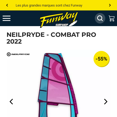
Les plus grandes marques sont chez Funway
Jusqu’à -75% de remise sur le windsurf, wingfoil, etc...
💰 Meilleur prix garanti — Moins cher ailleurs ? On s’aligne !
NEILPRYDE - COMBAT PRO
Besoin de conseils de pro ? Appelle nous !
2022
-55%