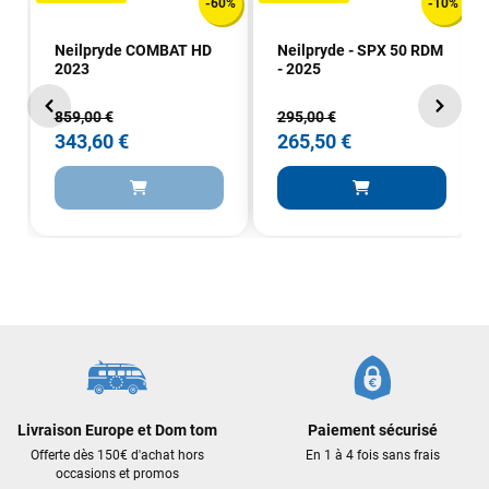
-60%
-10%
Neilpryde COMBAT HD
Neilpryde - SPX 50 RDM
2023
- 2025
859,00 €
295,00 €
343,60 €
265,50 €
Frédéric sternheim
il y a 2 semaines
Des conseils (par téléphone), du matos d'occasion de bonne
qualité : c'est toujours un plaisir!
Sébastien BACHELIER
il y a 2 semaines
Cela faisait 6 mois que je galérais à remplacer ma board eux
m'ont trouvé une pépite à laquelle je n'aurais jamais pensé !
Excellent conseil excellent prix et en plus super sympas. Merci
encore pour cette severne dyno !
Livraison Europe et Dom tom
Paiement sécurisé
Offerte dès 150€ d'achat hors
En 1 à 4 fois sans frais
Maronui RICHMOND
il y a 2 mois
occasions et promos