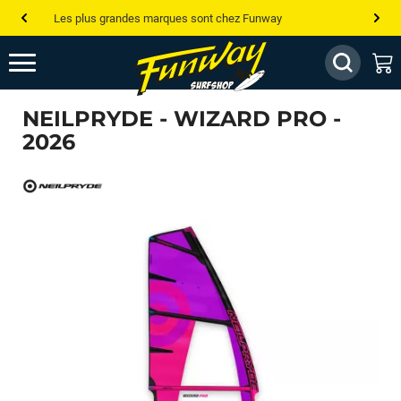
Les plus grandes marques sont chez Funway
Jusqu’à -75% de remise sur le windsurf, wingfoil, etc...
💰 Meilleur prix garanti — Moins cher ailleurs ? On s’aligne !
NEILPRYDE - WIZARD PRO -
Besoin de conseils de pro ? Appelle nous !
2026