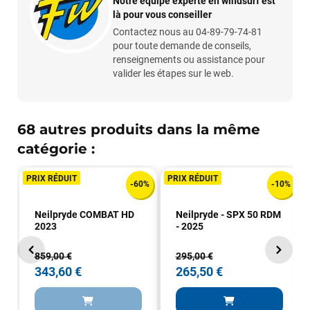
Notre équipe experte en windsurf est
Mauruuru roa.
là pour vous conseiller
Contactez nous au 04-89-79-74-81
pour toute demande de conseils,
renseignements ou assistance pour
VOIR TOUS LES AVIS
valider les étapes sur le web.
LAISSER UN AVIS
68 autres produits dans la même
catégorie :
PRIX RÉDUIT
PRIX RÉDUIT
-60%
-10%
Neilpryde COMBAT HD
Neilpryde - SPX 50 RDM
2023
- 2025
859,00 €
295,00 €
343,60 €
265,50 €