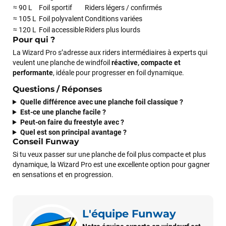
≈ 90 L
Foil sportif
Riders légers / confirmés
J’ai commandé un pack via leur site internet. À peine la
≈ 105 L
Foil polyvalent
Conditions variées
commande validée, le magasin m’a appelé pour confirmer
≈ 120 L
Foil accessible
Riders plus lourds
avec moi les caractéristiques des équipements, me conseiller
Pour qui ?
sur le matériel à choisir, et m’a même offert du matériel en
La Wizard Pro s’adresse aux riders intermédiaires à experts qui
plus. Niveau réactivité, c’est au top : la commande est partie
veulent une planche de windfoil
réactive, compacte et
le lendemain, et j’ai bien reçu tout le matériel dans un colis
performante
, idéale pour progresser en foil dynamique.
propre et soigné. Plus qu’à tester ça sur l’eau ! Je
recommande vivement ce magasin pour son
Questions / Réponses
professionnalisme et sa réactivité.
Quelle différence avec une planche foil classique ?
Est-ce une planche facile ?
Peut-on faire du freestyle avec ?
Sébastien BACHELIER
il y a un mois
Quel est son principal avantage ?
Cela faisait 6 mois que je galérais à remplacer ma board eux
Conseil Funway
m'ont trouvé une pépite à laquelle je n'aurais jamais pensé !
Si tu veux passer sur une planche de foil plus compacte et plus
Excellent conseil excellent prix et en plus super sympas. Merci
dynamique, la Wizard Pro est une excellente option pour gagner
encore pour cette severne dyno !
en sensations et en progression.
Maronui RICHMOND
il y a 3 mois
L'équipe Funway
J'ai acheté une voile d'occasion depuis Tahiti. Super service.
L'envoi a été rapide. La voile est arrivée en super état.