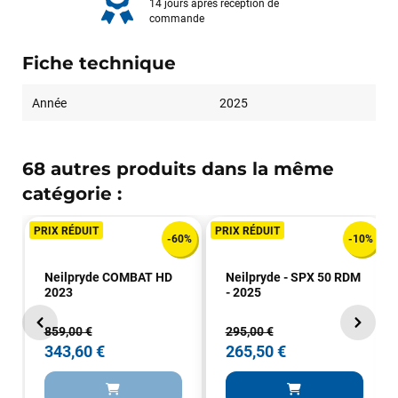
14 jours après réception de
commande
Fiche technique
Année
2025
68 autres produits dans la même
catégorie :
PRIX RÉDUIT
PRIX RÉDUIT
-60%
-10%
Neilpryde COMBAT HD
Neilpryde - SPX 50 RDM
2023
- 2025
859,00 €
295,00 €
343,60 €
265,50 €
François
il y a un mois