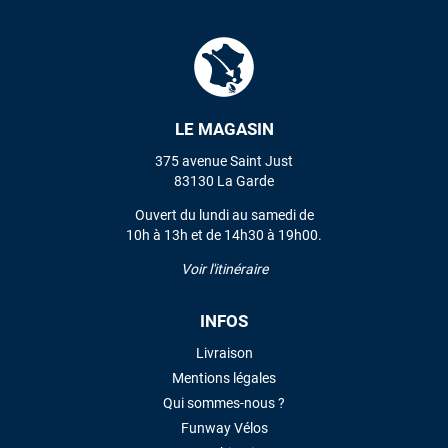
L'envoi a été rapide. La voile est arrivée en super état.
Mauruuru roa.
VOIR TOUS LES AVIS
LE MAGASIN
LAISSER UN AVIS
375 avenue Saint Just
83130 La Garde
Ouvert du lundi au samedi de
10h à 13h et de 14h30 à 19h00.
Voir l'itinéraire
INFOS
Livraison
Mentions légales
Qui sommes-nous ?
Funway Vélos