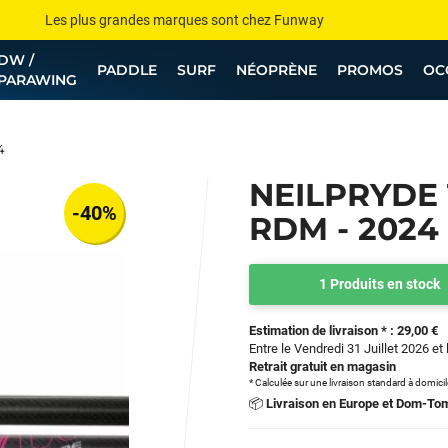
Les plus grandes marques sont chez Funway
DW /
Jusqu’à -75% de remise sur le windsurf, wingfoil, etc...
PADDLE
SURF
NÉOPRÈNE
PROMOS
OC
PARAWING
💰 Meilleur prix garanti — Moins cher ailleurs ? On s’aligne !
Besoin de conseils de pro ? Appelle nous !
4
NEILPRYDE 
-40%
RDM - 2024
1 Produits en stock
Estimation de livraison * : 29,00 €
Entre le Vendredi 31 Juillet 2026 et
Retrait gratuit en magasin
* Calculée sur une livraison standard à domici
📦
Livraison en Europe et Dom-To