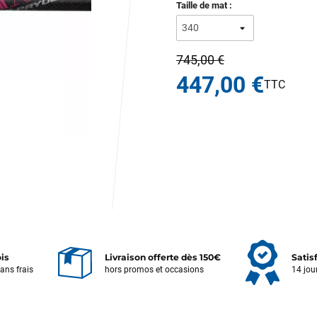
Taille de mat :
745,00 €
447,00 €
ois
Livraison offerte dès 150€
Satis
sans frais
hors promos et occasions
14 jou