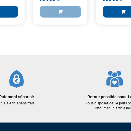
c'est toujours un plaisir!
Sébastien BACHELIER
il y a 3 semaines
Cela faisait 6 mois que je galérais à remplacer ma board eux m'ont
trouvé une pépite à laquelle je n'aurais jamais pensé ! Excellent conseil
excellent prix et en plus super sympas. Merci encore pour cette severne
dyno !
299,00 €
429,00 €
209,30 €
300,30 €
Maronui RICHMOND
il y a 2 mois
ER AU PANIER
AJOUTER AU PANIER
AJOUTER
J'ai acheté une voile d'occasion depuis Tahiti. Super service. L'envoi a
été rapide. La voile est arrivée en super état. Mauruuru roa.
Paiement sécurisé
Retour possible sous 14
VOIR TOUS LES AVIS
LAISSER UN AVIS
n 1 à 4 fois sans frais
Vous disposez de 14 jours p
retourner un article neu