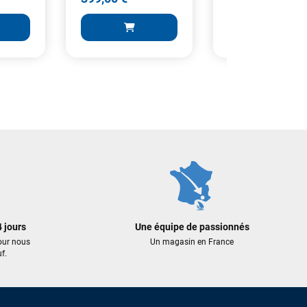
899,00 €
445,00 €
399,00 €
289,25 €
 AU PANIER
AJOUTER AU PANIER
AJOUTER A
 jours
Une équipe de passionnés
our nous
Un magasin en France
f.