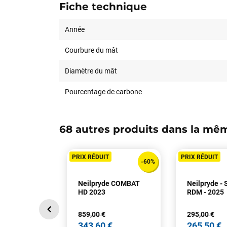
Fiche technique
Année
Courbure du mât
Diamètre du mât
Pourcentage de carbone
68 autres produits dans la mêm
PRIX RÉDUIT
PRIX RÉDUIT
-60%
Neilpryde COMBAT
Neilpryde -
HD 2023
RDM - 2025
859,00 €
295,00 €
343,60 €
265,50 €