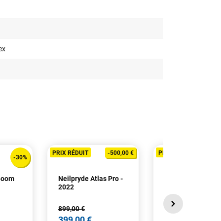
ex
PRIX RÉDUIT
-500,00 €
PRIX RÉDUIT
-30%
 Boom
Neilpryde Atlas Pro -
Neilpryde SPX 70
2022
SDM - 2024
899,00 €
445,00 €
399,00 €
289,25 €