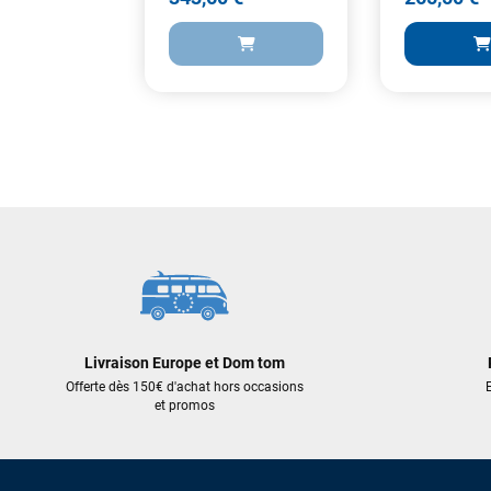
859,00 €
295,00 €
343,60 €
265,50 €
AJOUTER AU PANIER
AJOUT
Livraison Europe et Dom tom
Offerte dès 150€ d'achat hors occasions
E
et promos