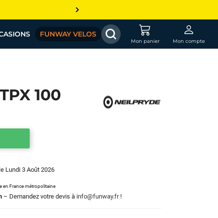
CASIONS
FUNWAY VELOS
Mon panier
Mon compte
TPX 100
 le Lundi 3 Août 2026
le en France métropolitaine
m
– Demandez votre devis à
info@funway.fr
!