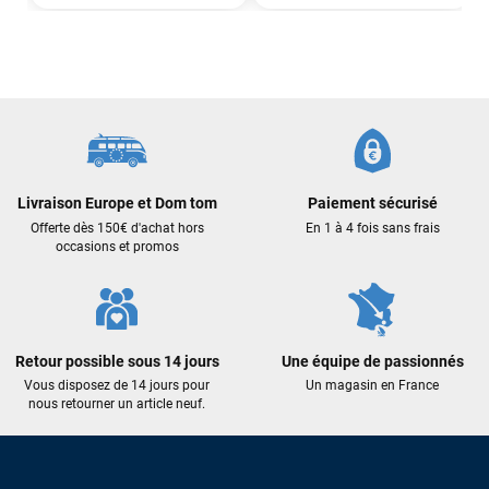
J’ai commandé un pack via leur site internet. À peine la
commande validée, le magasin m’a appelé pour confirmer
avec moi les caractéristiques des équipements, me conseiller
sur le matériel à choisir, et m’a même offert du matériel en
plus. Niveau réactivité, c’est au top : la commande est partie
le lendemain, et j’ai bien reçu tout le matériel dans un colis
propre et soigné. Plus qu’à tester ça sur l’eau ! Je
recommande vivement ce magasin pour son
professionnalisme et sa réactivité.
Livraison Europe et Dom tom
Paiement sécurisé
Offerte dès 150€ d'achat hors
En 1 à 4 fois sans frais
occasions et promos
Sébastien BACHELIER
il y a un mois
Cela faisait 6 mois que je galérais à remplacer ma board eux
m'ont trouvé une pépite à laquelle je n'aurais jamais pensé !
Excellent conseil excellent prix et en plus super sympas. Merci
encore pour cette severne dyno !
Retour possible sous 14 jours
Une équipe de passionnés
Vous disposez de 14 jours pour
Un magasin en France
nous retourner un article neuf.
Maronui RICHMOND
il y a 3 mois
J'ai acheté une voile d'occasion depuis Tahiti. Super service.
L'envoi a été rapide. La voile est arrivée en super état.