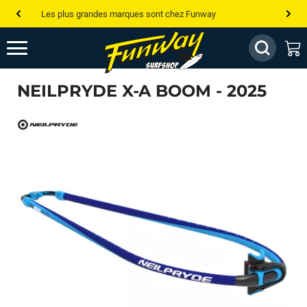
Les plus grandes marques sont chez Funway
Jusqu’à -75% de remise sur le windsurf, wingfoil, etc...
💰 Meilleur prix garanti — Moins cher ailleurs ? On s’aligne !
NEILPRYDE X-A BOOM - 2025
Besoin de conseils de pro ? Appelle nous !