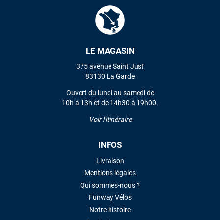
Mauruuru roa.
VOIR TOUS LES AVIS
LE MAGASIN
LAISSER UN AVIS
375 avenue Saint Just
83130 La Garde
Ouvert du lundi au samedi de
10h à 13h et de 14h30 à 19h00.
Voir l'itinéraire
INFOS
Livraison
Mentions légales
Qui sommes-nous ?
Funway Vélos
Notre histoire