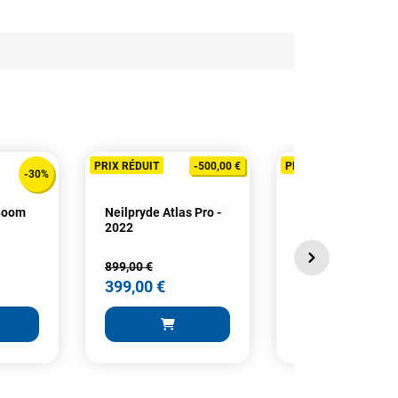
PRIX RÉDUIT
-500,00 €
PRIX RÉDUIT
-30%
 Boom
Neilpryde Atlas Pro -
Neilpryde SPX 70
2022
SDM - 2024
899,00 €
445,00 €
399,00 €
289,25 €