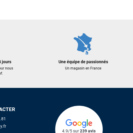
899,00 €
445,00 €
399,00 €
289,25 €
 AU PANIER
AJOUTER AU PANIER
AJOUTER A
 jours
Une équipe de passionnés
our nous
Un magasin en France
f.
ACTER
.81
y.fr
4.9/5 sur
239 avis