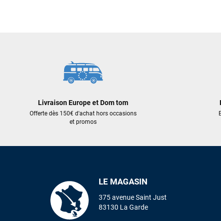
859,00 €
295,00 €
343,60 €
265,50 €
AJOUTER AU PANIER
AJOUT
Livraison Europe et Dom tom
Offerte dès 150€ d'achat hors occasions
E
et promos
LE MAGASIN
375 avenue Saint Just
83130 La Garde