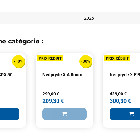
2025
e catégorie :
Votre satisfaction est notre priorité !
PRIX RÉDUIT
PRIX RÉDUIT
-10%
-30%
Découvrez quelques uns de vos
commentaires laissés sur Google
 SPX 50
Neilpryde X-A Boom
Neilpryde X-F
François
il y a un mois
299,00 €
429,00 €
J’ai commandé un pack via leur site internet. À peine la commande
209,30 €
300,30 €
validée, le magasin m’a appelé pour confirmer avec moi les
caractéristiques des équipements, me conseiller sur le matériel à choisir,
et m’a même offert du matériel en plus. Niveau réactivité, c’est au top :
la commande est partie le lendemain, et j’ai bien reçu tout le matériel
dans un colis propre et soigné. Plus qu’à tester ça sur l’eau ! Je
recommande vivement ce magasin pour son professionnalisme et sa