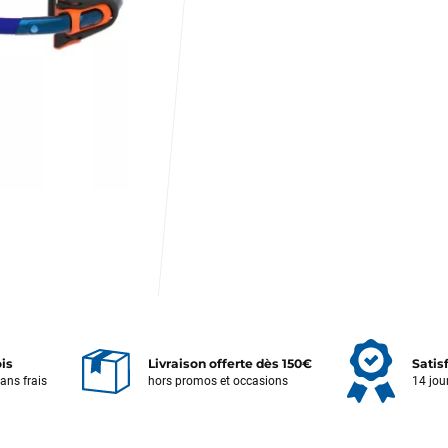
ois
Livraison offerte dès 150€
Satis
sans frais
hors promos et occasions
14 jou