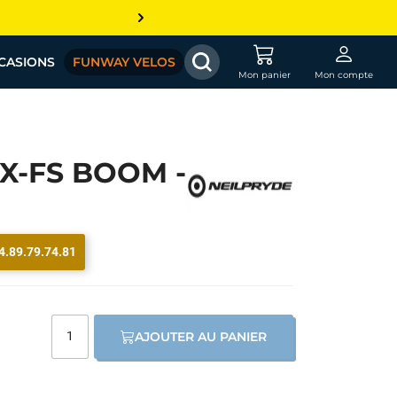
CASIONS
FUNWAY VELOS
Mon panier
Mon compte
X-FS BOOM -
4.89.79.74.81
AJOUTER AU PANIER