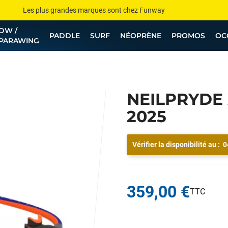
Les plus grandes marques sont chez Funway
DW /
Jusqu’à -75% de remise sur le windsurf, wingfoil, etc...
PADDLE
SURF
NÉOPRÈNE
PROMOS
OC
PARAWING
💰 Meilleur prix garanti — Moins cher ailleurs ? On s’aligne !
Besoin de conseils de pro ? Appelle nous !
NEILPRYDE 
2025
Vérifier la disponibilité au :
0
359,00 €