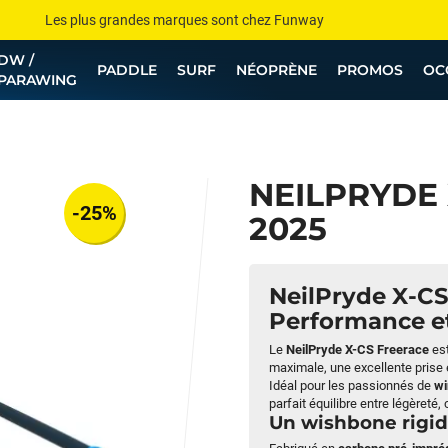
Les plus grandes marques sont chez Funway
DW /
Jusqu’à -75% de remise sur le windsurf, wingfoil, etc...
PADDLE
SURF
NÉOPRÈNE
PROMOS
OC
PARAWING
💰 Meilleur prix garanti — Moins cher ailleurs ? On s’aligne !
Besoin de conseils de pro ? Appelle nous !
NEILPRYDE X
-25%
2025
NeilPryde X-C
Performance et
Le
NeilPryde X-CS Freerace
es
maximale, une excellente prise 
Idéal pour les passionnés de
wi
parfait équilibre entre légèreté, 
Un wishbone rigi