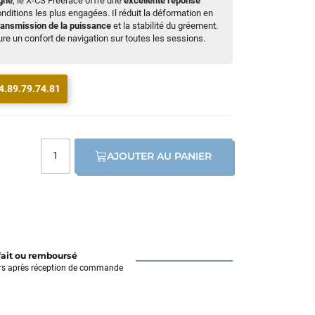
gné
, le X-CS Freerace offre une
excellente réponse
ditions les plus engagées. Il réduit la déformation en
ransmission de la puissance
et la stabilité du gréement.
e un confort de navigation sur toutes les sessions.
4.89.79.74.81
AJOUTER AU PANIER
fait ou remboursé
rs après réception de commande