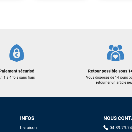
Maronui RICHMOND
il y a 3 mois
J'ai acheté une voile d'occasion depuis Tahiti. Super service. L'envoi a
été rapide. La voile est arrivée en super état. Mauruuru roa.
299,00 €
429,00 €
209,30 €
300,30 €
VOIR TOUS LES AVIS
LAISSER UN AVIS
ER AU PANIER
AJOUTER AU PANIER
AJOUTER
Paiement sécurisé
Retour possible sous 14
n 1 à 4 fois sans frais
Vous disposez de 14 jours p
retourner un article neu
INFOS
NOUS CONT
Livraison
04.89.79.74