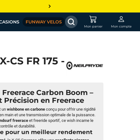
CASIONS
FUNWAY VELOS
Mon panier
Mon compte
-CS FR 175 -
S Freerace Carbon Boom –
 Précision en Freerace
t un
wishbone en carbone
conçu pour offrir une rigidité
en main et une transmission optimale de la puissance.
ndsurf freerace
et freeride sportif, ce wish incarne le
contrôle et durabilité.
de pour un meilleur rendement