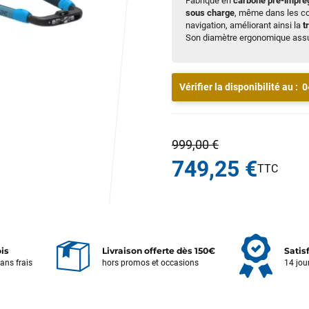
Fabriqué en
carbone pré-impré
sous charge
, même dans les con
navigation, améliorant ainsi la
t
Son diamètre ergonomique assur
Vérifier la disponibilité au :
0
999,00 €
749,25 €
ois
Livraison offerte dès 150€
Satis
sans frais
hors promos et occasions
14 jou