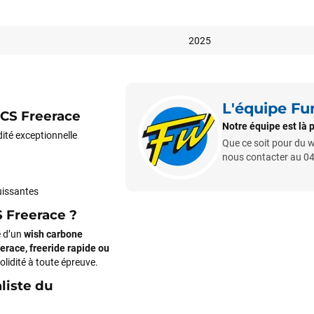
2025
L'équipe F
-CS Freerace
Notre équipe est là 
dité exceptionnelle
Que ce soit pour du w
nous contacter au 0
uissantes
S Freerace ?
e d’un
wish carbone
eerace, freeride rapide ou
olidité à toute épreuve.
liste du
Votre satisfaction est notre priorité !
Découvrez quelques uns de vos