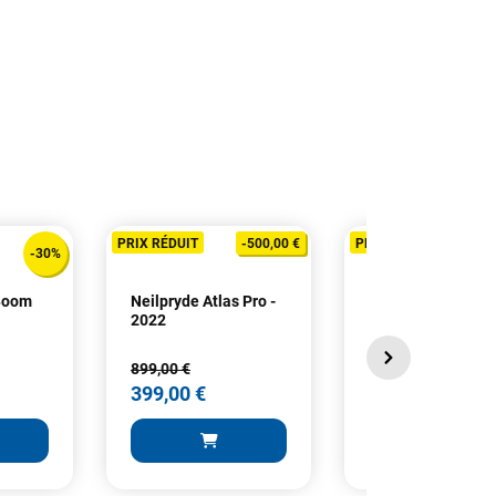
PRIX RÉDUIT
-500,00 €
PRIX RÉDUIT
-30%
 Boom
Neilpryde Atlas Pro -
Neilpryde SPX 70
2022
SDM - 2024
899,00 €
445,00 €
399,00 €
289,25 €