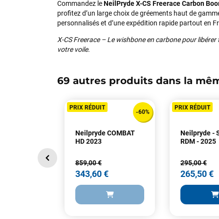
Commandez le
NeilPryde X-CS Freerace Carbon Bo
profitez d’un large choix de gréements haut de gamme
personnalisés et d’une expédition rapide partout en F
X-CS Freerace – Le wishbone en carbone pour libérer 
votre voile.
69 autres produits dans la mêm
PRIX RÉDUIT
PRIX RÉDUIT
-60%
Neilpryde COMBAT
Neilpryde -
HD 2023
RDM - 2025
859,00 €
295,00 €
343,60 €
265,50 €