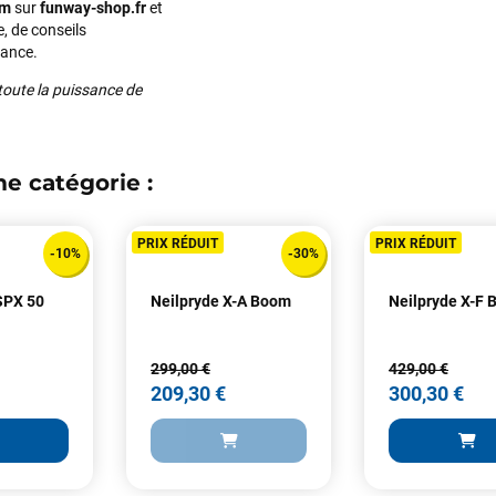
om
sur
funway-shop.fr
et
commentaires laissés sur Google
, de conseils
rance.
François
il y a un mois
toute la puissance de
J’ai commandé un pack via leur site internet. À peine la commande
validée, le magasin m’a appelé pour confirmer avec moi les
caractéristiques des équipements, me conseiller sur le matériel à choisir,
e catégorie :
et m’a même offert du matériel en plus. Niveau réactivité, c’est au top :
la commande est partie le lendemain, et j’ai bien reçu tout le matériel
dans un colis propre et soigné. Plus qu’à tester ça sur l’eau ! Je
PRIX RÉDUIT
PRIX RÉDUIT
recommande vivement ce magasin pour son professionnalisme et sa
-10%
-30%
réactivité.
 SPX 50
Neilpryde X-A Boom
Neilpryde X-F
Sébastien BACHELIER
il y a un mois
Cela faisait 6 mois que je galérais à remplacer ma board eux m'ont
299,00 €
429,00 €
trouvé une pépite à laquelle je n'aurais jamais pensé ! Excellent conseil
209,30 €
300,30 €
excellent prix et en plus super sympas. Merci encore pour cette severne
dyno !