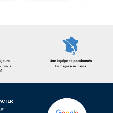
899,00 €
445,00 €
399,00 €
289,25 €
 AU PANIER
AJOUTER AU PANIER
AJOUTER A
 jours
Une équipe de passionnés
our nous
Un magasin en France
f.
ACTER
.81