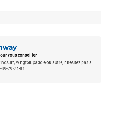
unway
pour vous conseiller
indsurf, wingfoil, paddle ou autre, n'hésitez pas à
4-89-79-74-81