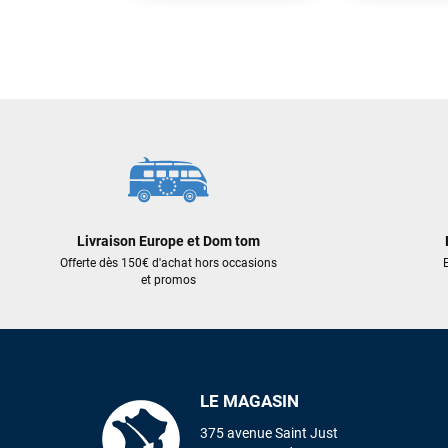
859,00 €
295,00 €
343,60 €
265,50 €
AJOUTER AU PANIER
AJOUT
Livraison Europe et Dom tom
Offerte dès 150€ d'achat hors occasions
E
et promos
LE MAGASIN
375 avenue Saint Just