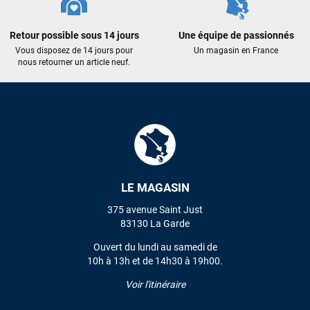
Maronui RICHMOND
il y a 3 mois
Retour possible sous 14 jours
Une équipe de passionnés
J'ai acheté une voile d'occasion depuis Tahiti. Super service.
L'envoi a été rapide. La voile est arrivée en super état.
Vous disposez de 14 jours pour
Un magasin en France
Mauruuru roa.
nous retourner un article neuf.
VOIR TOUS LES AVIS
LAISSER UN AVIS
LE MAGASIN
375 avenue Saint Just
83130 La Garde
Ouvert du lundi au samedi de
10h à 13h et de 14h30 à 19h00.
Voir l'itinéraire