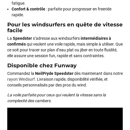
fatigue.
Confort & contrôle
: parfaite pour progresser en freeride
rapide.
Pour les windsurfers en quête de vitesse
facile
La
Speedster
s’adresse aux windsurfers
intermédiaires à
confirmés
qui veulent une voile rapide, mais simple à utiliser. Que
ce soit pour tracer sur plan d’eau plat ou jiber en toute fluidité,
elle assure une session fun, rapide et sans contraintes.
Disponible chez Funway
Commandez la
NeilPryde Speedster
dès maintenant dans notre
rayon Windsurf
. Livraison rapide, disponibilité vérifiée, et
conseils personnalisés par des pros du wind.
La voile parfaite pour ceux qui veulent la vitesse sans la
complexité des cambers.
François
il y a un mois
J’ai commandé un pack via leur site internet. À peine la
commande validée, le magasin m’a appelé pour confirmer