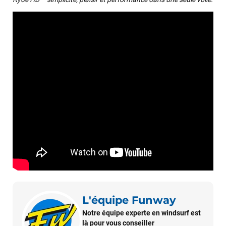
J’ai commandé un pack via leur site internet. À peine la
commande validée, le magasin m’a appelé pour confirmer
avec moi les caractéristiques des équipements, me conseiller
sur le matériel à choisir, et m’a même offert du matériel en
plus. Niveau réactivité, c’est au top : la commande est partie
le lendemain, et j’ai bien reçu tout le matériel dans un colis
propre et soigné. Plus qu’à tester ça sur l’eau ! Je
recommande vivement ce magasin pour son
professionnalisme et sa réactivité.
Sébastien BACHELIER
il y a un mois
Cela faisait 6 mois que je galérais à remplacer ma board eux
m'ont trouvé une pépite à laquelle je n'aurais jamais pensé !
Excellent conseil excellent prix et en plus super sympas. Merci
encore pour cette severne dyno !
Maronui RICHMOND
il y a 3 mois
L'équipe Funway
J'ai acheté une voile d'occasion depuis Tahiti. Super service.
Notre équipe experte en windsurf est
L'envoi a été rapide. La voile est arrivée en super état.
là pour vous conseiller