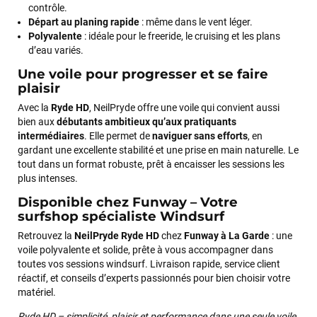
contrôle.
Départ au planing rapide
: même dans le vent léger.
Polyvalente
: idéale pour le freeride, le cruising et les plans
d’eau variés.
Une voile pour progresser et se faire
plaisir
Avec la
Ryde HD
, NeilPryde offre une voile qui convient aussi
bien aux
débutants ambitieux qu’aux pratiquants
intermédiaires
. Elle permet de
naviguer sans efforts
, en
gardant une excellente stabilité et une prise en main naturelle. Le
tout dans un format robuste, prêt à encaisser les sessions les
plus intenses.
Disponible chez Funway – Votre
surfshop spécialiste Windsurf
Retrouvez la
NeilPryde Ryde HD
chez
Funway à La Garde
: une
voile polyvalente et solide, prête à vous accompagner dans
toutes vos sessions windsurf. Livraison rapide, service client
réactif, et conseils d’experts passionnés pour bien choisir votre
matériel.
François
il y a un mois
Ryde HD – simplicité, plaisir et performance dans une seule voile.