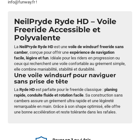
info@funway.fr
!
NeilPryde Ryde HD – Voile
Freeride Accessible et
Polyvalente
La
NeilPryde Ryde HD
est une
voile de windsurf freeride sans
camber
, conçue pour offrir une
expérience de navigation
facile, légère et fun
. Idéale pour les riders en progression ou
ceux qui recherchent une voile confortable au gréement simple,
elle combine maniabilité, stabilité et durabilité.
Une voile windsurf pour naviguer
sans prise de tête
La
Ryde HD
est parfaite pour le freeride classique :
planing
rapide, conduite fluide et rotation facile
. Sa construction sans
cambers assure un gréement ultra rapide et une légèreté
remarquable en main. Grâce à son shape optimisé, elle offre
une bonne accélération et reste tolérante dans les rafales.
Payer en 3 ou 4 fois