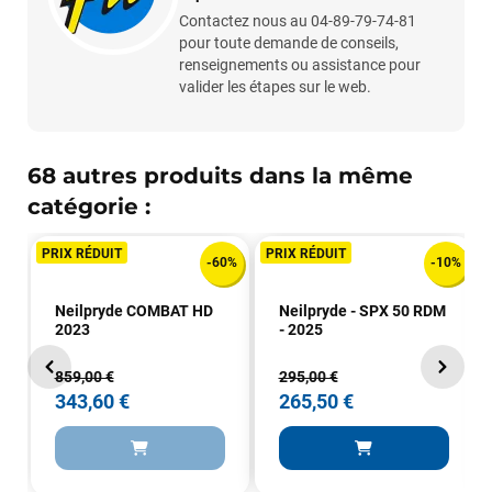
Mauruuru roa.
Contactez nous au 04-89-79-74-81
pour toute demande de conseils,
renseignements ou assistance pour
valider les étapes sur le web.
VOIR TOUS LES AVIS
LAISSER UN AVIS
68 autres produits dans la même
catégorie :
PRIX RÉDUIT
PRIX RÉDUIT
-60%
-10%
Neilpryde COMBAT HD
Neilpryde - SPX 50 RDM
2023
- 2025
859,00 €
295,00 €
343,60 €
265,50 €