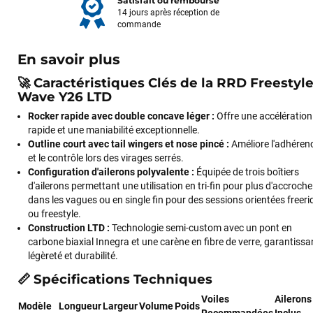
Satisfait ou remboursé
14 jours après réception de
commande
En savoir plus
🚀 Caractéristiques Clés de la RRD Freestyl
Wave Y26 LTD
Rocker rapide avec double concave léger :
Offre une accélération
rapide et une maniabilité exceptionnelle.
Outline court avec tail wingers et nose pincé :
Améliore l'adhéren
et le contrôle lors des virages serrés.
Configuration d'ailerons polyvalente :
Équipée de trois boîtiers
d'ailerons permettant une utilisation en tri-fin pour plus d'accroche
dans les vagues ou en single fin pour des sessions orientées freeri
ou freestyle.
Construction LTD :
Technologie semi-custom avec un pont en
carbone biaxial Innegra et une carène en fibre de verre, garantissa
légèreté et durabilité.
📏 Spécifications Techniques
Voiles
Ailerons
Modèle
Longueur
Largeur
Volume
Poids
Recommandées
Inclus