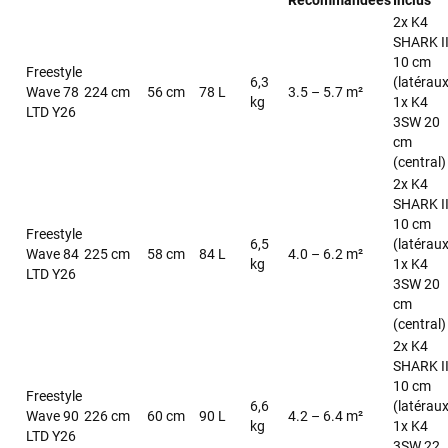
2x K4
SHARK I
10 cm
Freestyle
6,3
(latéraux
Wave 78
224 cm
56 cm
78 L
3.5 – 5.7 m²
kg
1x K4
LTD Y26
3SW 20
cm
(central)
2x K4
SHARK I
10 cm
Freestyle
6,5
(latéraux
Wave 84
225 cm
58 cm
84 L
4.0 – 6.2 m²
kg
1x K4
LTD Y26
3SW 20
cm
(central)
2x K4
SHARK I
10 cm
Freestyle
6,6
(latéraux
Wave 90
226 cm
60 cm
90 L
4.2 – 6.4 m²
kg
1x K4
LTD Y26
3SW 22