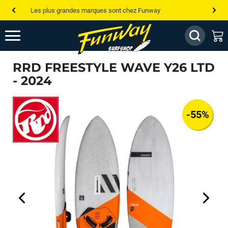
Les plus grandes marques sont chez Funway
Jusqu’à -75% de remise sur le windsurf, wingfoil, etc...
💰 Meilleur prix garanti — Moins cher ailleurs ? On s’aligne !
RRD FREESTYLE WAVE Y26 LTD
Besoin de conseils de pro ? Appelle nous !
- 2024
-55%