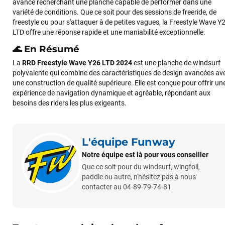
avancé recherchant une planche capable de performer dans une
Cela faisait 6 mois que je galérais à remplacer ma board eux
variété de conditions. Que ce soit pour des sessions de freeride, de
m'ont trouvé une pépite à laquelle je n'aurais jamais pensé !
freestyle ou pour s'attaquer à de petites vagues, la Freestyle Wave Y
Excellent conseil excellent prix et en plus super sympas. Merci
LTD offre une réponse rapide et une maniabilité exceptionnelle.
encore pour cette severne dyno !
🌊 En Résumé
La
RRD Freestyle Wave Y26 LTD 2024
est une planche de windsurf
Maronui RICHMOND
il y a 3 mois
polyvalente qui combine des caractéristiques de design avancées av
une construction de qualité supérieure. Elle est conçue pour offrir un
J'ai acheté une voile d'occasion depuis Tahiti. Super service.
expérience de navigation dynamique et agréable, répondant aux
L'envoi a été rapide. La voile est arrivée en super état.
besoins des riders les plus exigeants.
Mauruuru roa.
L'équipe Funway
VOIR TOUS LES AVIS
Notre équipe est là pour vous conseiller
Que ce soit pour du windsurf, wingfoil,
LAISSER UN AVIS
paddle ou autre, n'hésitez pas à nous
contacter au 04-89-79-74-81