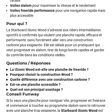
facilité
Voiles slalom
pour maximiser la vitesse et le rendement
Maronui RICHMOND
il y a 3 mois
Voiles freeride performance
pour une navigation rapide mais
J'ai acheté une voile d'occasion depuis Tahiti. Super service.
plus accessible
L'envoi a été rapide. La voile est arrivée en super état.
Pour qui ?
Mauruuru roa.
La Starboard iSonic Wood s’adresse aux riders intermédiaires
sportifs à confirmés qui veulent une planche rapide, efficace et
performante, sans forcément aller vers une construction
VOIR TOUS LES AVIS
carbone plus exigeante. Elle est idéale pour un pratiquant qui
veut progresser en slalom, tirer de longs bords rapides et garder
du contrôle dans les conditions réelles.
LAISSER UN AVIS
Questions / Réponses
La iSonic Wood est-elle une planche de freeride ?
Pourquoi choisir la construction Wood ?
Quelle différence avec une construction carbone ?
Est-ce une planche accessible ?
Quel est son principal avantage ?
Conseil Funway
Si tu veux une planche pour naviguer vite, progresser en freerace
et commencer à toucher au programme slalom sans te retrouver
avec une planche trop exigeante, la
Starboard iSonic Wood
est