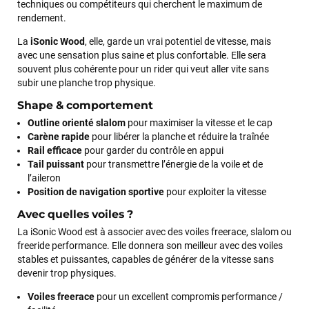
techniques ou compétiteurs qui cherchent le maximum de
rendement.
La
iSonic Wood
, elle, garde un vrai potentiel de vitesse, mais
François
il y a un mois
avec une sensation plus saine et plus confortable. Elle sera
souvent plus cohérente pour un rider qui veut aller vite sans
J’ai commandé un pack via leur site internet. À peine la
subir une planche trop physique.
commande validée, le magasin m’a appelé pour confirmer
avec moi les caractéristiques des équipements, me conseiller
Shape & comportement
sur le matériel à choisir, et m’a même offert du matériel en
Outline orienté slalom
pour maximiser la vitesse et le cap
plus. Niveau réactivité, c’est au top : la commande est partie
Carène rapide
pour libérer la planche et réduire la traînée
le lendemain, et j’ai bien reçu tout le matériel dans un colis
Rail efficace
pour garder du contrôle en appui
propre et soigné. Plus qu’à tester ça sur l’eau ! Je
Tail puissant
pour transmettre l’énergie de la voile et de
recommande vivement ce magasin pour son
l’aileron
professionnalisme et sa réactivité.
Position de navigation sportive
pour exploiter la vitesse
Avec quelles voiles ?
Sébastien BACHELIER
il y a un mois
La iSonic Wood est à associer avec des voiles freerace, slalom ou
Cela faisait 6 mois que je galérais à remplacer ma board eux
freeride performance. Elle donnera son meilleur avec des voiles
m'ont trouvé une pépite à laquelle je n'aurais jamais pensé !
stables et puissantes, capables de générer de la vitesse sans
Excellent conseil excellent prix et en plus super sympas. Merci
devenir trop physiques.
encore pour cette severne dyno !
Voiles freerace
pour un excellent compromis performance /