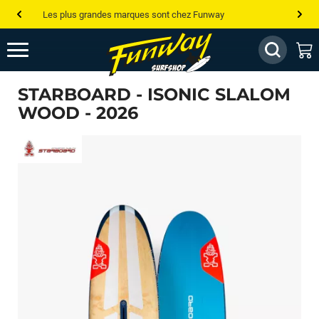
Les plus grandes marques sont chez Funway
Jusqu’à -75% de remise sur le windsurf, wingfoil, etc...
💰 Meilleur prix garanti — Moins cher ailleurs ? On s’aligne !
STARBOARD - ISONIC SLALOM
Besoin de conseils de pro ? Appelle nous !
WOOD - 2026