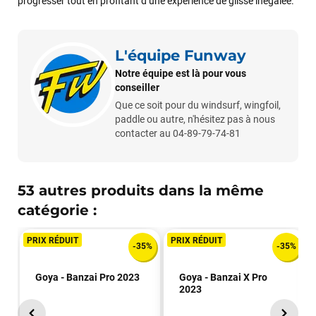
progresser tout en profitant d’une expérience de glisse inégalée.
J'ai acheté une voile d'occasion depuis Tahiti. Super service.
L'envoi a été rapide. La voile est arrivée en super état.
Mauruuru roa.
L'équipe Funway
Notre équipe est là pour vous
conseiller
VOIR TOUS LES AVIS
Que ce soit pour du windsurf, wingfoil,
paddle ou autre, n'hésitez pas à nous
LAISSER UN AVIS
contacter au 04-89-79-74-81
53 autres produits dans la même
catégorie :
PRIX RÉDUIT
PRIX RÉDUIT
-35%
-35%
Goya - Banzai Pro 2023
Goya - Banzai X Pro
2023