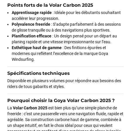
Points forts de la Volar Carbon 2025
François
il y a un mois
Apprentissage rapide
: Idéale pour les débutants souhaitant
accélérer leur progression.
J’ai commandé un pack via leur site internet. À peine la
Polyvalence freeride
: S’adapte parfaitement à des sessions
commande validée, le magasin m’a appelé pour confirmer
de glisse tranquille ou à des navigations plus sportives.
avec moi les caractéristiques des équipements, me conseiller
Planification efficace
: Un design pensé pour un départ au
sur le matériel à choisir, et m’a même offert du matériel en
planing rapide et une vitesse impressionnante sur l’eau.
plus. Niveau réactivité, c’est au top : la commande est partie
Esthétique haut de gamme
: Des finitions épurées et
le lendemain, et j’ai bien reçu tout le matériel dans un colis
modernes qui reflètent l’excellence de la marque Goya
propre et soigné. Plus qu’à tester ça sur l’eau ! Je
Windsurfing.
recommande vivement ce magasin pour son
professionnalisme et sa réactivité.
Spécifications techniques
Disponible en plusieurs volumes pour répondre aux besoins des
Sébastien BACHELIER
il y a un mois
riders de tous gabarits et styles.
Cela faisait 6 mois que je galérais à remplacer ma board eux
m'ont trouvé une pépite à laquelle je n'aurais jamais pensé !
Pourquoi choisir la Goya Volar Carbon 2025 ?
Excellent conseil excellent prix et en plus super sympas. Merci
La
Volar Carbon 2025
est bien plus qu’une simple planche de
encore pour cette severne dyno !
freeride : c’est une passerelle vers une navigation fluide, rapide et
agréable. Sa construction carbone haut de gamme, combinée à
un shape intuitif, en fait le choix idéal pour ceux qui veulent
Maronui RICHMOND
il y a 3 mois