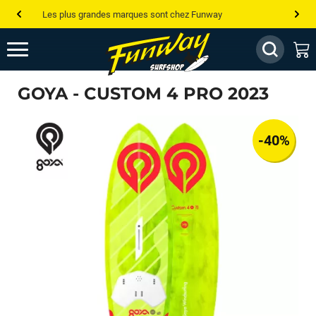
Les plus grandes marques sont chez Funway
Jusqu’à -75% de remise sur le windsurf, wingfoil, etc...
💰 Meilleur prix garanti — Moins cher ailleurs ? On s’aligne !
GOYA - CUSTOM 4 PRO 2023
Besoin de conseils de pro ? Appelle nous !
-40%