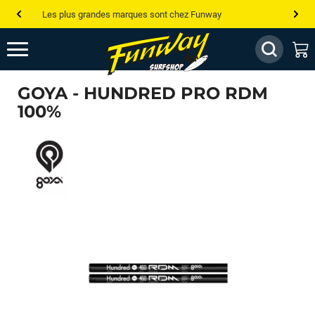
Les plus grandes marques sont chez Funway
Jusqu’à -75% de remise sur le windsurf, wingfoil, etc...
💰 Meilleur prix garanti — Moins cher ailleurs ? On s’aligne !
GOYA - HUNDRED PRO RDM
Besoin de conseils de pro ? Appelle nous !
100%