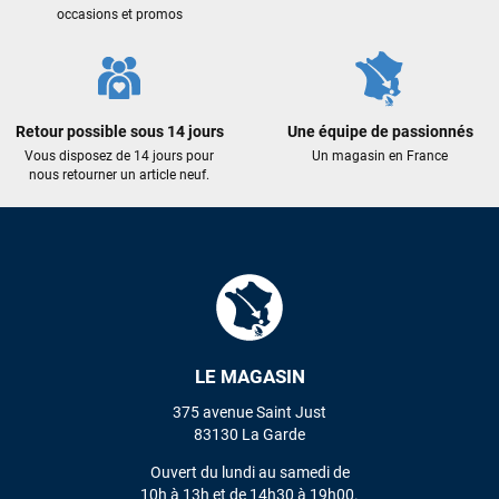
occasions et promos
Maronui RICHMOND
il y a 3 mois
J'ai acheté une voile d'occasion depuis Tahiti. Super service.
L'envoi a été rapide. La voile est arrivée en super état.
Retour possible sous 14 jours
Une équipe de passionnés
Mauruuru roa.
Vous disposez de 14 jours pour
Un magasin en France
nous retourner un article neuf.
VOIR TOUS LES AVIS
LAISSER UN AVIS
LE MAGASIN
375 avenue Saint Just
83130 La Garde
Ouvert du lundi au samedi de
10h à 13h et de 14h30 à 19h00.