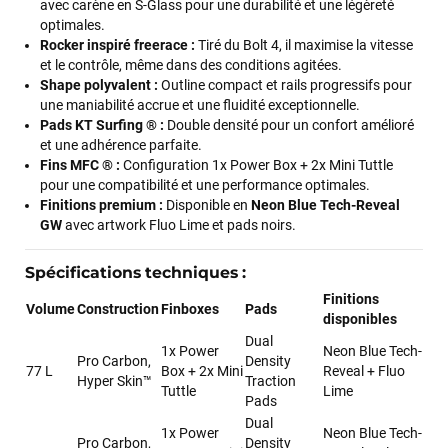
avec carène en S-Glass pour une durabilité et une légèreté
optimales.
Rocker inspiré freerace :
Tiré du Bolt 4, il maximise la vitesse
et le contrôle, même dans des conditions agitées.
Shape polyvalent :
Outline compact et rails progressifs pour
une maniabilité accrue et une fluidité exceptionnelle.
Pads KT Surfing ® :
Double densité pour un confort amélioré
et une adhérence parfaite.
Fins MFC ® :
Configuration 1x Power Box + 2x Mini Tuttle
pour une compatibilité et une performance optimales.
Finitions premium :
Disponible en
Neon Blue Tech-Reveal
GW
avec artwork Fluo Lime et pads noirs.
Spécifications techniques :
Finitions
Volume
Construction
Finboxes
Pads
disponibles
Dual
1x Power
Neon Blue Tech-
Pro Carbon,
Density
77 L
Box + 2x Mini
Reveal + Fluo
Hyper Skin™
Traction
Tuttle
Lime
Pads
Dual
1x Power
Neon Blue Tech-
Pro Carbon,
Density