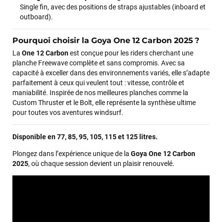
m'ont trouvé une pépite à laquelle je n'aurais jamais pensé !
Single fin, avec des positions de straps ajustables (inboard et
Excellent conseil excellent prix et en plus super sympas. Merci
outboard).
encore pour cette severne dyno !
Pourquoi choisir la Goya One 12 Carbon 2025 ?
Maronui RICHMOND
il y a 3 mois
La
One 12 Carbon
est conçue pour les riders cherchant une
planche Freewave complète et sans compromis. Avec sa
J'ai acheté une voile d'occasion depuis Tahiti. Super service.
capacité à exceller dans des environnements variés, elle s’adapte
L'envoi a été rapide. La voile est arrivée en super état.
parfaitement à ceux qui veulent tout : vitesse, contrôle et
Mauruuru roa.
maniabilité. Inspirée de nos meilleures planches comme la
Custom Thruster et le Bolt, elle représente la synthèse ultime
pour toutes vos aventures windsurf.
VOIR TOUS LES AVIS
Disponible en 77, 85, 95, 105, 115 et 125 litres.
LAISSER UN AVIS
Plongez dans l’expérience unique de la
Goya One 12 Carbon
2025
, où chaque session devient un plaisir renouvelé.