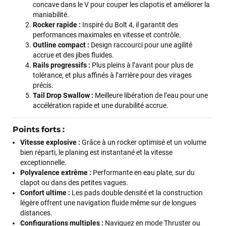
concave dans le V pour couper les clapotis et améliorer la
maniabilité.
Rocker rapide :
Inspiré du Bolt 4, il garantit des
performances maximales en vitesse et contrôle.
Outline compact :
Design raccourci pour une agilité
accrue et des jibes fluides.
Rails progressifs :
Plus pleins à l’avant pour plus de
François
il y a un mois
tolérance, et plus affinés à l’arrière pour des virages
précis.
J’ai commandé un pack via leur site internet. À peine la
Tail Drop Swallow :
Meilleure libération de l’eau pour une
commande validée, le magasin m’a appelé pour confirmer
accélération rapide et une durabilité accrue.
avec moi les caractéristiques des équipements, me conseiller
sur le matériel à choisir, et m’a même offert du matériel en
Points forts :
plus. Niveau réactivité, c’est au top : la commande est partie
le lendemain, et j’ai bien reçu tout le matériel dans un colis
Vitesse explosive :
Grâce à un rocker optimisé et un volume
propre et soigné. Plus qu’à tester ça sur l’eau ! Je
bien réparti, le planing est instantané et la vitesse
recommande vivement ce magasin pour son
exceptionnelle.
professionnalisme et sa réactivité.
Polyvalence extrême :
Performante en eau plate, sur du
clapot ou dans des petites vagues.
Confort ultime :
Les pads double densité et la construction
Sébastien BACHELIER
il y a un mois
légère offrent une navigation fluide même sur de longues
distances.
Cela faisait 6 mois que je galérais à remplacer ma board eux
Configurations multiples :
Naviguez en mode Thruster ou