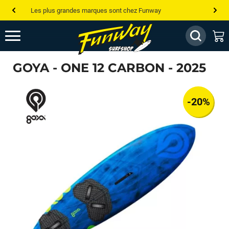
Les plus grandes marques sont chez Funway
Jusqu’à -75% de remise sur le windsurf, wingfoil, etc...
💰 Meilleur prix garanti — Moins cher ailleurs ? On s’aligne !
GOYA - ONE 12 CARBON - 2025
Besoin de conseils de pro ? Appelle nous !
-20%