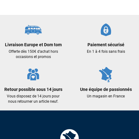
Cela faisait 6 mois que je galérais à remplacer ma board eux
m'ont trouvé une pépite à laquelle je n'aurais jamais pensé !
Excellent conseil excellent prix et en plus super sympas. Merci
encore pour cette severne dyno !
Maronui RICHMOND
il y a 3 mois
Livraison Europe et Dom tom
Paiement sécurisé
Offerte dès 150€ d'achat hors
En 1 à 4 fois sans frais
J'ai acheté une voile d'occasion depuis Tahiti. Super service.
occasions et promos
L'envoi a été rapide. La voile est arrivée en super état.
Mauruuru roa.
VOIR TOUS LES AVIS
Retour possible sous 14 jours
Une équipe de passionnés
Vous disposez de 14 jours pour
Un magasin en France
nous retourner un article neuf.
LAISSER UN AVIS