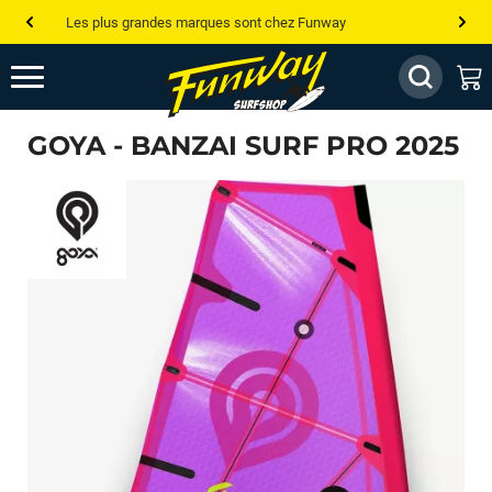
Les plus grandes marques sont chez Funway
Jusqu’à -75% de remise sur le windsurf, wingfoil, etc...
💰 Meilleur prix garanti — Moins cher ailleurs ? On s’aligne !
GOYA - BANZAI SURF PRO 2025
Besoin de conseils de pro ? Appelle nous !