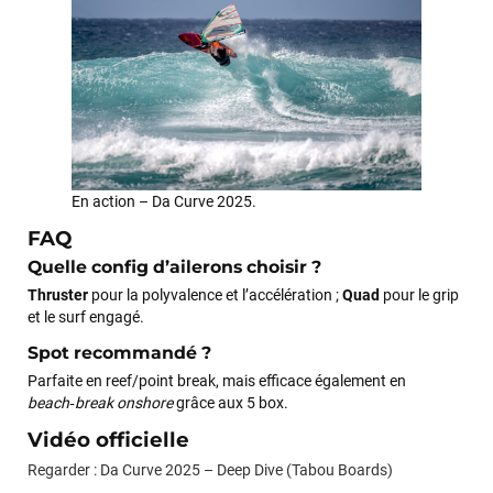
m'ont trouvé une pépite à laquelle je n'aurais jamais pensé !
Excellent conseil excellent prix et en plus super sympas. Merci
encore pour cette severne dyno !
Maronui RICHMOND
il y a 3 mois
J'ai acheté une voile d'occasion depuis Tahiti. Super service.
L'envoi a été rapide. La voile est arrivée en super état.
Mauruuru roa.
En action – Da Curve 2025.
FAQ
Quelle config d’ailerons choisir ?
VOIR TOUS LES AVIS
Thruster
pour la polyvalence et l’accélération ;
Quad
pour le grip
et le surf engagé.
LAISSER UN AVIS
Spot recommandé ?
Parfaite en reef/point break, mais efficace également en
beach‑break onshore
grâce aux 5 box.
Vidéo officielle
Regarder : Da Curve 2025 – Deep Dive (Tabou Boards)