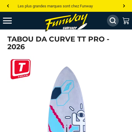
Les plus grandes marques sont chez Funway
Jusqu’à -75% de remise sur le windsurf, wingfoil, etc...
💰 Meilleur prix garanti — Moins cher ailleurs ? On s’aligne !
TABOU DA CURVE TT PRO -
Besoin de conseils de pro ? Appelle nous !
2026