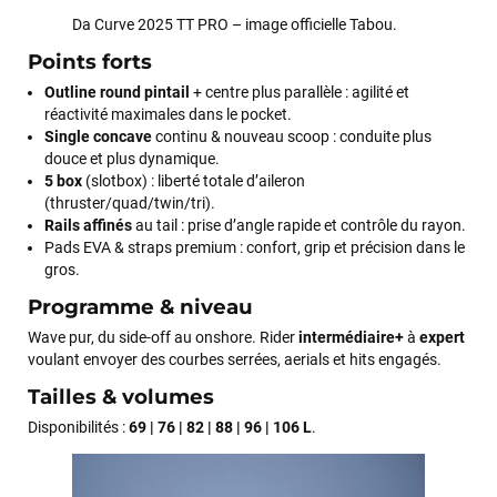
Da Curve 2025 TT PRO – image officielle Tabou.
Points forts
Outline round pintail
+ centre plus parallèle : agilité et
réactivité maximales dans le pocket.
Single concave
continu & nouveau scoop : conduite plus
douce et plus dynamique.
François
il y a un mois
5 box
(slotbox) : liberté totale d’aileron
J’ai commandé un pack via leur site internet. À peine la
(thruster/quad/twin/tri).
commande validée, le magasin m’a appelé pour confirmer
Rails affinés
au tail : prise d’angle rapide et contrôle du rayon.
avec moi les caractéristiques des équipements, me conseiller
Pads EVA & straps premium : confort, grip et précision dans le
sur le matériel à choisir, et m’a même offert du matériel en
gros.
plus. Niveau réactivité, c’est au top : la commande est partie
Programme & niveau
le lendemain, et j’ai bien reçu tout le matériel dans un colis
propre et soigné. Plus qu’à tester ça sur l’eau ! Je
Wave pur, du side-off au onshore. Rider
intermédiaire+
à
expert
recommande vivement ce magasin pour son
voulant envoyer des courbes serrées, aerials et hits engagés.
professionnalisme et sa réactivité.
Tailles & volumes
Disponibilités :
69 | 76 | 82 | 88 | 96 | 106 L
.
Sébastien BACHELIER
il y a un mois
Cela faisait 6 mois que je galérais à remplacer ma board eux