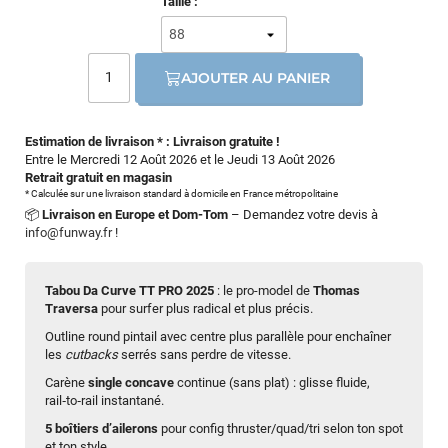
Taille :
AJOUTER AU PANIER
Estimation de livraison * : Livraison gratuite !
Entre le Mercredi 12 Août 2026 et le Jeudi 13 Août 2026
Retrait gratuit en magasin
* Calculée sur une livraison standard à domicile en France métropolitaine
📦
Livraison en Europe et Dom-Tom
– Demandez votre devis à
info@funway.fr
!
Tabou Da Curve TT PRO 2025
: le pro-model de
Thomas
Traversa
pour surfer plus radical et plus précis.
Outline round pintail avec centre plus parallèle pour enchaîner
les
cutbacks
serrés sans perdre de vitesse.
Carène
single concave
continue (sans plat) : glisse fluide,
rail‑to‑rail instantané.
5 boîtiers d’ailerons
pour config thruster/quad/tri selon ton spot
et ton style.