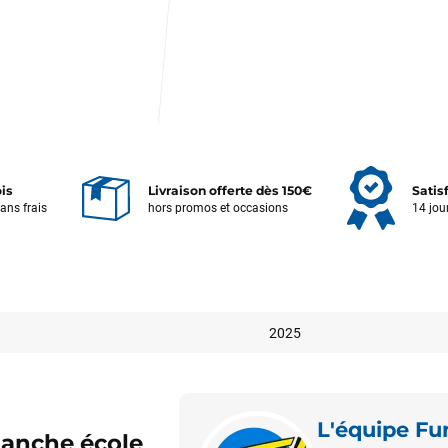
ois
Livraison offerte dès 150€
Satis
sans frais
hors promos et occasions
14 jou
2025
L'équipe F
Votre satisfaction est notre priorité !
lanche école
Découvrez quelques uns de vos