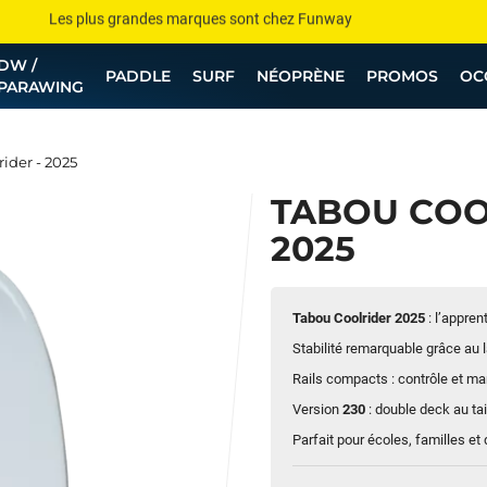
Les plus grandes marques sont chez Funway
DW /
Jusqu’à -75% de remise sur le windsurf, wingfoil, etc...
PADDLE
SURF
NÉOPRÈNE
PROMOS
OC
PARAWING
💰 Meilleur prix garanti — Moins cher ailleurs ? On s’aligne !
Besoin de conseils de pro ? Appelle nous !
ider - 2025
TABOU COO
2025
Tabou Coolrider 2025
: l’appren
Stabilité remarquable grâce au 
Rails compacts : contrôle et ma
Version
230
: double deck au tai
Parfait pour écoles, familles et