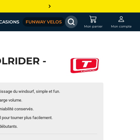
CASIONS
FUNWAY VELOS
Mon panier
Mon compte
LRIDER -
tissage du windsurf, simple et fun.
large volume.
niabilité conservés.
l pour tourner plus facilement.
 débutants.