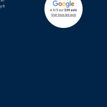
.81
y.fr
4.9/5 sur
239 avis
Voir tous les avis