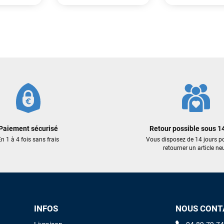
Maronui RICHMOND
il y a 3 mois
J'ai acheté une voile d'occasion depuis Tahiti. Super service. L'envoi a
été rapide. La voile est arrivée en super état. Mauruuru roa.
2 299,00 €
1 799,00 €
 €
1 494,35 €
899,50 €
VOIR TOUS LES AVIS
LAISSER UN AVIS
ER AU PANIER
AJOUTER AU PANIER
AJOUTER
Paiement sécurisé
Retour possible sous 14
n 1 à 4 fois sans frais
Vous disposez de 14 jours p
retourner un article neu
INFOS
NOUS CONT