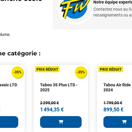
Notre équipe experte
commentaires laissés sur Google
Contactez nous au 04
renseignements ou ass
François
il y a un mois
J’ai commandé un pack via leur site internet. À peine la commande
volume.
validée, le magasin m’a appelé pour confirmer avec moi les
caractéristiques des équipements, me conseiller sur le matériel à choisir,
et m’a même offert du matériel en plus. Niveau réactivité, c’est au top :
e catégorie :
la commande est partie le lendemain, et j’ai bien reçu tout le matériel
dans un colis propre et soigné. Plus qu’à tester ça sur l’eau ! Je
recommande vivement ce magasin pour son professionnalisme et sa
PRIX RÉDUIT
PRIX RÉDUIT
-35%
-35%
réactivité.
assic LTD
Tabou 3S Plus LTD -
Tabou Air Ride
2025
2024
Sébastien BACHELIER
il y a un mois
Cela faisait 6 mois que je galérais à remplacer ma board eux m'ont
2 299,00 €
1 799,00 €
trouvé une pépite à laquelle je n'aurais jamais pensé ! Excellent conseil
€
1 494,35 €
899,50 €
excellent prix et en plus super sympas. Merci encore pour cette severne
dyno !