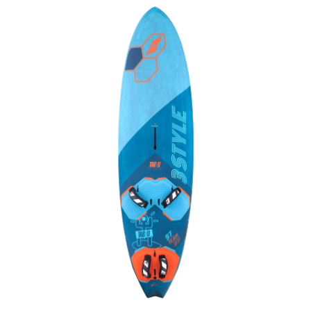
François
il y a un mois
J’ai commandé un pack via leur site internet. À peine la
commande validée, le magasin m’a appelé pour confirmer
avec moi les caractéristiques des équipements, me conseiller
sur le matériel à choisir, et m’a même offert du matériel en
plus. Niveau réactivité, c’est au top : la commande est partie
le lendemain, et j’ai bien reçu tout le matériel dans un colis
propre et soigné. Plus qu’à tester ça sur l’eau ! Je
recommande vivement ce magasin pour son
professionnalisme et sa réactivité.
Sébastien BACHELIER
il y a un mois