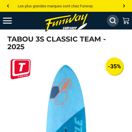
Les plus grandes marques sont chez Funway
Jusqu’à -75% de remise sur le windsurf, wingfoil, etc...
💰 Meilleur prix garanti — Moins cher ailleurs ? On s’aligne !
TABOU 3S CLASSIC TEAM -
Besoin de conseils de pro ? Appelle nous !
2025
-35%