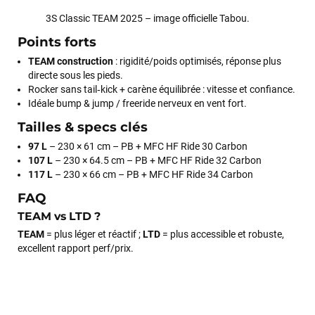
Cela faisait 6 mois que je galérais à remplacer ma board eux
3S Classic TEAM 2025 – image officielle Tabou.
m'ont trouvé une pépite à laquelle je n'aurais jamais pensé !
Points forts
Excellent conseil excellent prix et en plus super sympas. Merci
encore pour cette severne dyno !
TEAM construction
: rigidité/poids optimisés, réponse plus
directe sous les pieds.
Rocker sans tail‑kick + carène équilibrée : vitesse et confiance.
Maronui RICHMOND
il y a 3 mois
Idéale bump & jump / freeride nerveux en vent fort.
J'ai acheté une voile d'occasion depuis Tahiti. Super service.
Tailles & specs clés
L'envoi a été rapide. La voile est arrivée en super état.
97 L
– 230 × 61 cm – PB + MFC HF Ride 30 Carbon
Mauruuru roa.
107 L
– 230 × 64.5 cm – PB + MFC HF Ride 32 Carbon
117 L
– 230 × 66 cm – PB + MFC HF Ride 34 Carbon
FAQ
VOIR TOUS LES AVIS
TEAM vs LTD ?
TEAM
= plus léger et réactif ;
LTD
= plus accessible et robuste,
LAISSER UN AVIS
excellent rapport perf/prix.